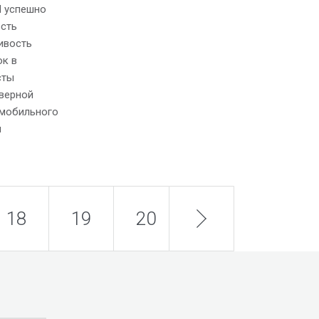
M успешно
ость
ивость
ок в
сты
верной
омобильного
н
18
19
20
next
21
22