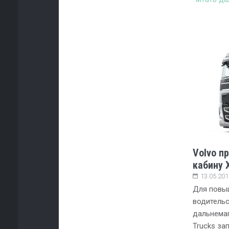
Volvo п
кабину 
13.05.201
Для повы
водительс
дальнемаг
Trucks за