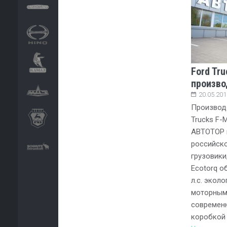
Ford Tr
произво
20.05.201
Производс
Trucks F-
АВТОТОР в
российско
грузовики
Ecotorq о
л.с. экол
моторным 
современ
коробкой 