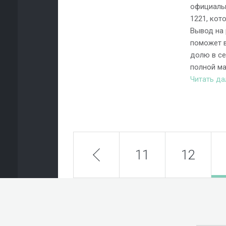
официальн
1221, кот
Вывод на 
поможет в
долю в се
полной ма
Читать д
prev
11
12