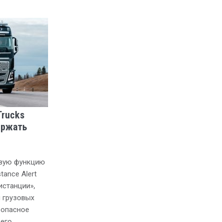
Trucks
ержать
овую функцию
ance Alert
истанции»,
 грузовых
зопасное
щего