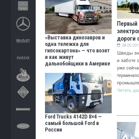
Первый 
электро
«Выставка динозавров и
дороги 
одна тележка для
28.05.201
гипсокартона» — что возят
Шведы зна
и как живут
и заботе 
дальнобойщики в Америке
уже сейча
терминал
промышле
Читать д
Ford Trucks 4142D 8×4 —
самый большой Ford в
России