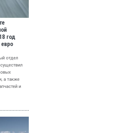
те
ной
18 год
 евро
ый отдел
 осуществил
ковых
, а также
апчастей и