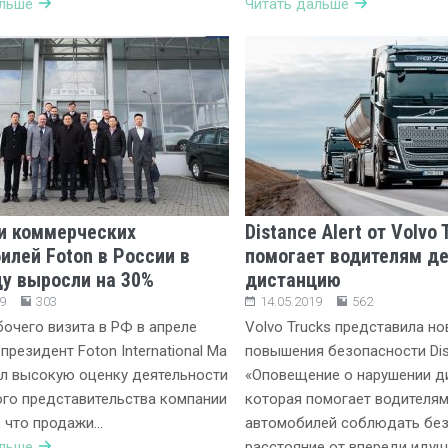
альше
Читать дальше
и коммерческих
Distance Alert от Volvo 
илей Foton в России в
помогает водителям д
ду выросли на 30%
дистанцию
9
303
14.05.2019
562
бочего визита в РФ в апреле
Volvo Trucks представила н
президент Foton International Ма
повышения безопасности Dist
л высокую оценку деятельности
«Оповещение о нарушении д
го представительства компании
которая помогает водителям
, что продажи…
автомобилей соблюдать бе
альше
расстояние от впереди иду