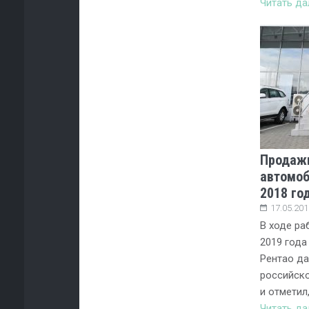
Читать д
Продаж
автомоб
2018 го
17.05.201
В ходе ра
2019 года 
Рентао да
российско
и отметил
Читать д