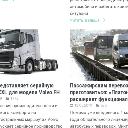
автомобиля и избегать крит
ситуаций
Читать дальше
редставляет серийную
Пассажирским перево
XXL для модели Volvo FH
приготовиться: «Плато
расширяет функционал
9
1772
шения производительности и
13.05.2019
535
кого комфорта на
Помимо уже введенного 1 ма
истральных маршрутах Volvo
года обязательного лицензи
пускает серийное производство
автобусных перевозок, Минт