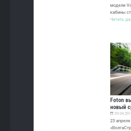
модели Vo
кабины ст
Читать д
Foton в
новый с
30.04.201
23 апреля
«ВолгаСтр