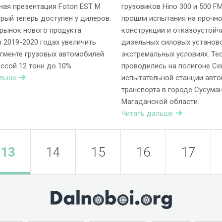
ая презентация Foton EST M
грузовиков Hino 300 и 500 F
орый теперь доступен у дилеров.
прошли испытания на прочн
рынок нового продукта
конструкции и отказоустойч
 2019-2020 годах увеличить
дизельных силовых установ
гменте грузовых автомобилей
экстремальных условиях. Те
ссой 12 тонн до 10%.
проводились на полигоне Се
альше
испытательной станции авт
транспорта в городе Сусума
Магаданской области.
Читать дальше
13
14
15
16
17