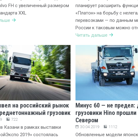
lvo FH с увеличенный размером
планирует расширить функц
андарта XXL
«Платон» на борьбу с нелег
альше
перевозками — по данным м
России к таковым можно отн
Читать дальше
ывел на российский рынок
Минус 60 — не предел:
реднетоннажный грузовик
грузовики Hino прошли
Севером
9
722
 в Казани в рамках выставки
30.04.2019
1112
ойЭкспо 2019» состоялась
Обновленные модели японск