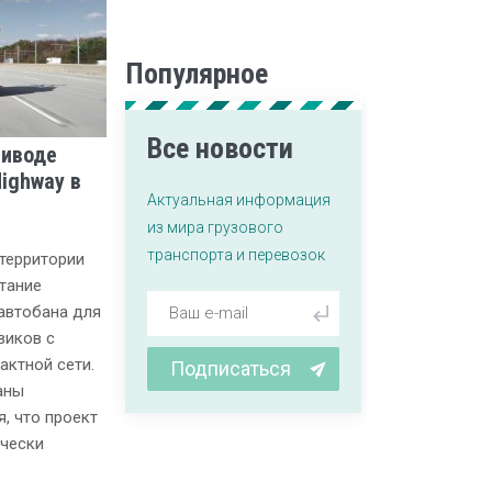
Популярное
Все новости
риводе
ighway в
Актуальная информация
из мира грузового
транспорта и перевозок
территории
тание
 автобана для
виков с
актной сети.
Подписаться
аны
, что проект
ически