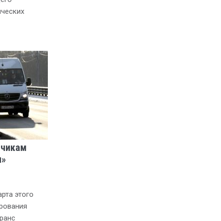
ических
зчикам
н»
рта этого
рования
ранс