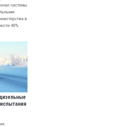
ионал системы
альными
инистерства в
ести 40%.
 дизельные
 испытания
их