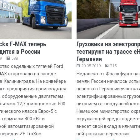
ucks F-MAX теперь
Грузовики на электроп
дится в России
тестируют на трассе eH
Германии
9
588
тво седельных тягачей Ford
20.05.2019
715
MAX стартовало на заводе
Недалеко от Франкфурта на 
 Калининграде. На конвейере
земли Гессен началось испы
го предприятия производятся
первого в Германии участка
, оборудованные двигателем
электрифицированных грузо
бъемом 12,7 л мощностью 500
питанием от воздушной конт
огического класса Евро-5 с
Немецкое министерство охр
тормозом 400 кВт и
окружающей среды надеется
ной автоматизированной
внесет свой вклад в климат
передач ZF TraXon.
нейтральные перевозки.