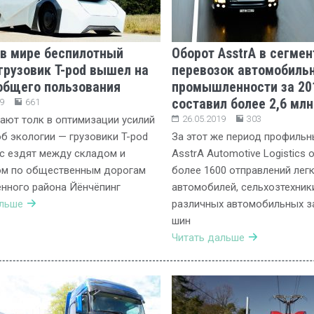
в мире беспилотный
Оборот AsstrA в сегмен
грузовик T-pod вышел на
перевозок автомобиль
общего пользования
промышленности за 20
составил более 2,6 млн
9
661
ют толк в оптимизации усилий
26.05.2019
303
об экологии — грузовики T-pod
За этот же период профильн
с ездят между складом и
AsstrA Automotive Logistics
ом по общественным дорогам
более 1600 отправлений лег
нного района Йёнчёпинг
автомобилей, сельхозтехники
альше
различных автомобильных з
шин
Читать дальше