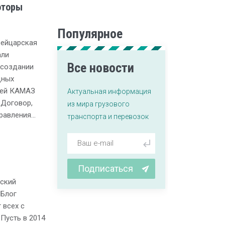
оторы
Популярное
вейцарская
али
Все новости
 создании
дных
лей КАМАЗ
Актуальная информация
.Договор,
из мира грузового
равления…
транспорта и перевозок
Подписаться
еский
 Блог
 всех с
Пусть в 2014