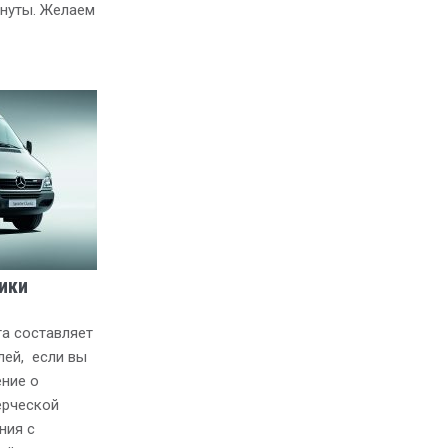
гнуты. Желаем
ики
а составляет
лей, если вы
ние о
ерческой
ния с