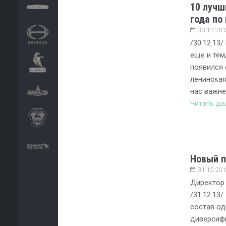
10 лучш
года по
30.12.201
/30.12.13
еще и тем,
появился 
ленинская
нас важн
Читать д
Новый п
31.12.201
Директор
/31.12.13/
состав од
диверсиф