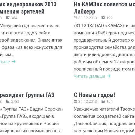
их видеороликов 2013
На КАМЗах появятся м
 мнению зрителей
Либхерр
3
364
31.12.2013
199
/ Минувший год знаменателен
/31.12.13/ ОАО «КАМАЗ» и ш
 что в этом году у сайта
компания «Либхерр» подпис
свой видеоканал. Знаменитая
предварительный договор о
 фраза «из всех искусств для
производства семейства ря
ейшим…
шестицилиндровых двигате
альше
рабочим объёмом 12 литров
подписанный президентом п
Читать дальше
резидент Группы ГАЗ
С Новым годом!
3
2782
31.12.2013
154
 «Группы ГАЗ» Вадим Сорокин
Уважаемые читатели! Творч
 «Группа ГАЗ», входящая в
коллектив создателей сайта
ной из крупнейших в России
Дальнобойщик, поздравляет
ицированных промышленных
наступающим Новым годом! 