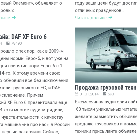
зовый Элемент», объявляет о
году ваши цели будут дости
дровых…
отличных праздников…
альше
Читать дальше
йв: DAF XF Euro 6
4
78490
прошло с тех пор, как в 2009-м
ены нормы Евро-5, и вот уже на
дня принятие норм Евро-6 с 1
14-го. К этому времени свою
ю обновили все без исключения
Продажа грузовой техн
тели грузовиков в ЕС, и DAF
01.01.2014
693
 исключение. Причем
Ежемесячная аудитория сайт
ий XF Euro 6 презентовали еще
60 тысяч уникальных читате
 И хотя многие судили-рядили,
желаете разместить объявле
а чувствительности к качеству
продаже грузовиков и комм
та машина «не про нас», в России
техники присылайте объявле
 первые заказчики. Сейчас,