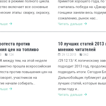
lassic в режиме полного цикла.
приметой хорошего года, по 
ство включает все основные
считалась победа на «Дакар
ческие этапы: сварку, окраску,
гонщики заняли весь подиум.
сожалению, рынок нас…
альше
Читать дальше
ротеста против
10 лучших статей 2013 
ия цен на топливо
мнению читателей
3
124
29.12.2013
362
 А между тем, на этой неделе
/29.12.13/ К логическому з
заметно прошла всероссийская
подходит 2013 год, продолж
теста против повышения цен на
подводить итоги. Сегодня Бл
Говорят, участников на
Дальнобойщик публикует д
ие начали собирать…
лучших статей, которые вышл
альше
этом году и…
Читать дальше