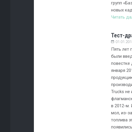
групп «Ба
новых ка
Читать д
Тест-дра
01.01.201
Пять лет 
были введ
повестке 
января 20
продукци
производи
Trucks не
флагманск
в 2012-м.
мол, из-з
топлива э
появились