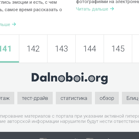
фотографиями на электронн
глись эмоции и есть, с чем
Читать дальше
ь, самое время рассказать о
альше
141
142
143
144
145
ртаж
тест-драйв
статистика
обзор
Блиц
пирование материалов с портала при указании активной гиперс
ие авторской информации нарушители будут нести ответствен