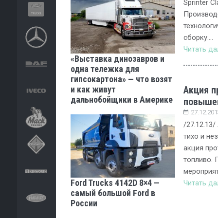
Sprinter C
Производ
технологи
сборку….
Читать д
«Выставка динозавров и
одна тележка для
гипсокартона» — что возят
и как живут
Акция п
дальнобойщики в Америке
повышен
27.12.201
/27.12.13/
тихо и не
акция про
топливо. 
мероприят
Ford Trucks 4142D 8×4 —
Читать д
самый большой Ford в
России