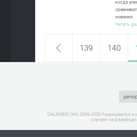
когда уле
сравниват
новинке.
Читать д
prev
139
140
репо
DALNOBOI.ORG 2009-2026 Разрешается ко
случаях за размещен