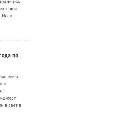
традиции,
е»: наши
 Но, к
года по
авершению
аем
ог
айджест
и в свет в