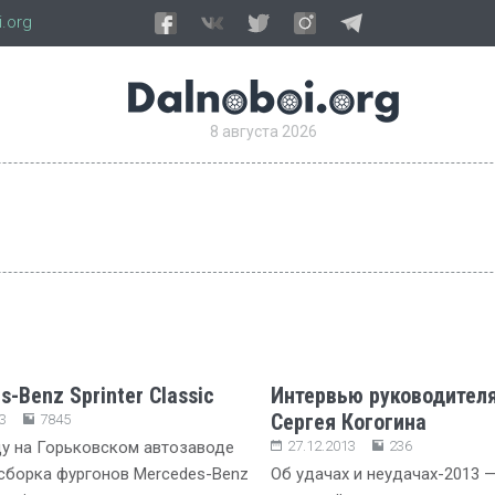
.org
8 августа 2026
-Benz Sprinter Classic
Интервью руководител
Сергея Когогина
3
7845
ду на Горьковском автозаводе
27.12.2013
236
сборка фургонов Mercedes-Benz
Об удачах и неудачах-2013 