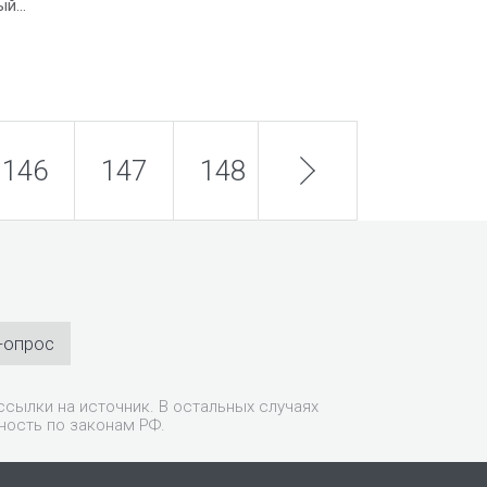
ый…
146
147
148
next
149
150
-опрос
сылки на источник. В остальных случаях
ность по законам РФ.