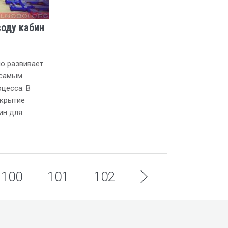
воду кабин
но развивает
 самым
цесса. В
ткрытие
ин для
100
101
102
next
103
104