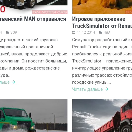
венский MAN отправился
Игровое приложение
TruckSimulator от Renau
4
309
11.12.2014
483
ду рождественский грузовик
Симулятор разработанный к
 украшенный праздничной
Renault Trucks, еще на один 
цией, вновь продолжает добрые
приблизился к реальной жиз
компании. Он посетит больницы,
TruckSimulator – приложение,
ады и дома, рождественские
имитирующее управление гр
куда,…
различных трассах: стройпл
альше
городские улицы,…
Читать дальше