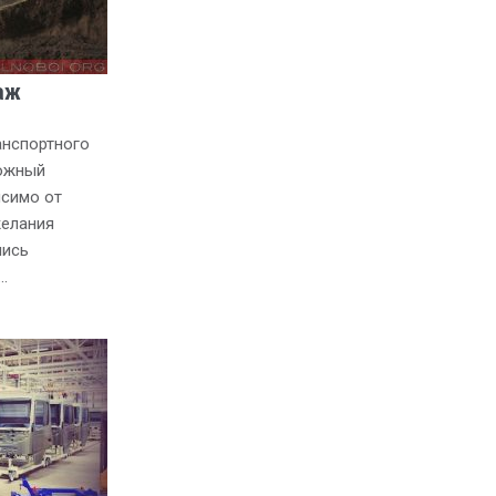
аж
анспортного
ложный
исимо от
желания
лись
…