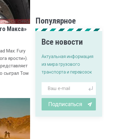
Популярное
го Макса»
Все новости
d Max: Fury
Актуальная информация
га ярости»).
из мира грузового
редставляет
транспорта и перевозок
го сыграл Том
Подписаться