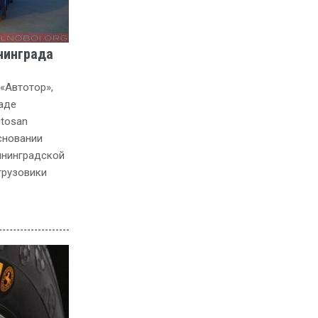
ининграда
«Автотор»,
аде
Otosan
сновании
ининградской
грузовики