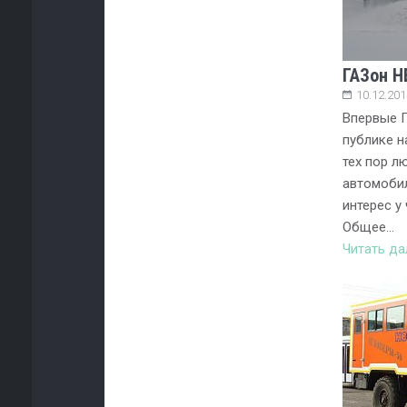
ГАЗон Н
10.12.201
Впервые 
публике н
тех пор л
автомоби
интерес у
Общее…
Читать д