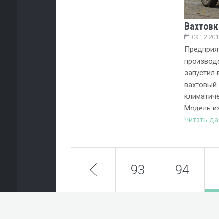
Вахтовк
09.12.201
Предприя
производ
запустил 
вахтовый 
климатиче
Модель из
Читать д
prev
93
94