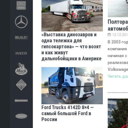
Полтора
автомоб
«Выставка динозавров и
12.12.201
одна тележка для
В 2003 го
гипсокартона» — что возят
компания 
и как живут
начиная с
дальнобойщики в Америке
реализова
Volkswage
Читать д
Ford Trucks 4142D 8×4 —
самый большой Ford в
России