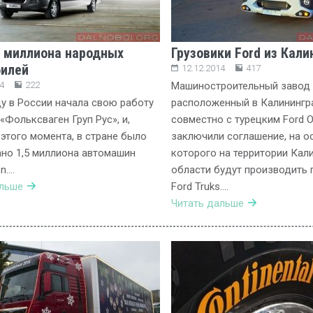
 миллиона народных
Грузовики Ford из Кал
илей
12.12.2014
417
4
222
Машиностроительный завод 
ду в России начала свою работу
расположенный в Калинингр
«Фольксваген Груп Рус», и,
совместно с турецким Ford 
 этого момента, в стране было
заключили соглашение, на о
но 1,5 миллиона автомашин
которого на территории Кал
n….
области будут производить 
альше
Ford Truks….
Читать дальше