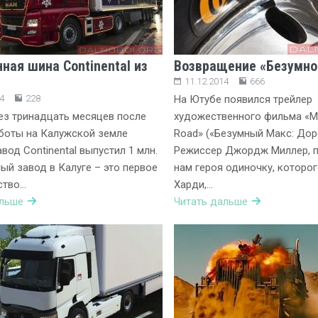
ная шина Continental из
Возвращение «Безумно
11.12.2014
666
4
228
На Ютубе появился трейлер
ез тринадцать месяцев после
художественного фильма «Ma
боты на Калужской земле
Road» («Безумный Макс: Доро
вод Continental выпустил 1 млн.
Режиссер Джордж Миллер, п
ый завод в Калуге – это первое
нам героя одиночку, которо
ство…
Харди,…
альше
Читать дальше