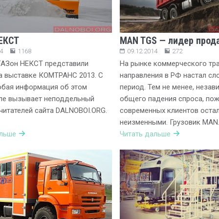
ЕКСТ
MAN TGS — лидер прод
4
1168
09.12.2014
272
ГАЗон НЕКСТ представили
На рынке коммерческого тр
а выставке КОМТРАНС 2013. С
направления в РФ настал с
юбая информация об этом
период. Тем не менее, незав
ле вызывает неподдельный
общего падения спроса, по
 читателей сайта DALNOBOI.ORG.
современных клиентов оста
неизменными. Грузовик MAN
альше
Читать дальше