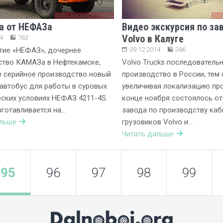
а от НЕФАЗа
Видео экскурсия по за
Volvo в Калуге
4
763
тие «НЕФАЗ», дочернее
09.12.2014
386
ство КАМАЗа в Нефтекамске,
Volvo Trucks последователь
в серийное производство новый
производство в России, тем
автобус для работы в суровых
увеличивая локализацию про
ских условиях НЕФАЗ 4211-4S.
конце ноября состоялось о
готавливается на…
завода по производству каб
альше
грузовиков Volvo и…
Читать дальше
95
96
97
98
99