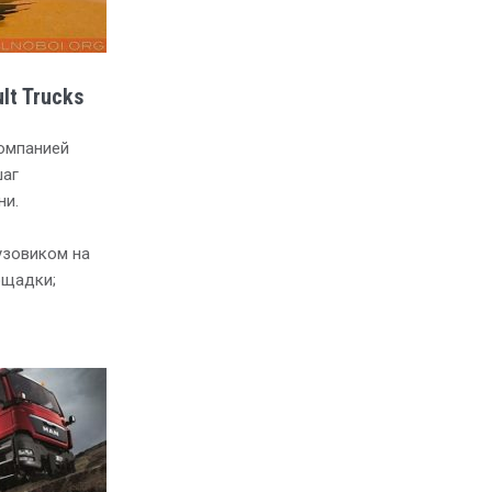
lt Trucks
омпанией
шаг
ни.
узовиком на
ощадки;