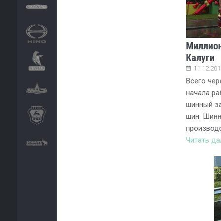
Миллион
Калуги
11.12.201
Всего чер
начала ра
шинный за
шин. Шинн
производ
Читать д