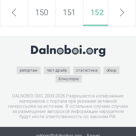
prev
150
151
152
next
153
репортаж
тест-драйв
статистика
обзор
Блиц-опрос
DALNOBOI.ORG 2009-2026 Разрешается копирование
материалов с портала при указании активной
гиперссылки на источник. В остальных случаях случаях
за размещение авторской информации нарушители
будут нести ответственность по законам РФ.
admin@dalnoboi.org
Архив