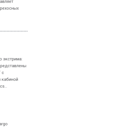
тавляет
ырехосных
о экстрима:
 представлены
 с
и кабиной
ocs…
argo