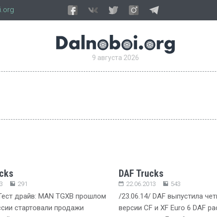
.org
9 августа 2026
cks
DAF Trucks
3
291
22.06.2013
543
/Тест драйв: MAN TGXВ прошлом
/23.06.14/ DAF выпустила ч
ссии стартовали продажи
версии CF и XF Euro 6 DAF р