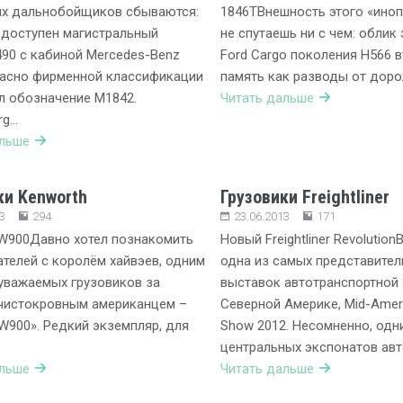
их дальнобойщиков сбываются:
1846TВнешность этого «иноп
 доступен магистральный
не спутаешь ни с чем: облик
90 с кабиной Mercedes-Benz
Ford Cargo поколения Н566 
ласно фирменной классификации
память как разводы от дор
л обозначение М1842.
Читать дальше
rg…
альше
ки Kenworth
Грузовики Freightliner
3
294
23.06.2013
171
W900Давно хотел познакомить
Новый Freightliner Revoluti
ателей с королём хайвэев, одним
одна из самых представите
уважаемых грузовиков за
выставок автотранспортной 
 чистокровным американцем –
Северной Америке, Mid-Ameri
W900». Редкий экземпляр, для
Show 2012. Несомненно, одн
центральных экспонатов ав
альше
Читать дальше