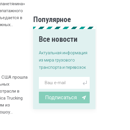
ланетянина»
 эпатажного
въедается в
Популярное
ожных…
Все новости
Актуальная информация
из мира грузового
транспорта и перевозок
onВ США прошла
льных
отрасли в
Подписаться
ca Trucking
им из
тошоу…