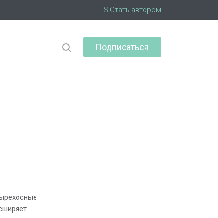
$ Стать автором
Подписаться
етырехосные
асширяет