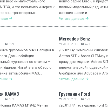
ой версии магистрального
новую серию Euro 6 и предс
N TGX, и это повысило интерес к
полный модельный ряд чет
тороны транспортных…
жестких шасси и…
альше
Читать дальше
Mercedes-Benz
3
599
23.06.2013
471
ейка грузовиков МАЗ Сегодня в
/02.02.14/ Чемпионы силовог
Блога Дальнобойщик
Actros SLT и Arocs SLTМиру
льный журналист со стажем —
сразу две модели: Actros SLT
н Ушанов. Читайте его обзор о
пневматической подвеской 
ейке автомобилей МАЗ,…
GigaSpace или BigSpace и Ar
альше
Читать дальше
ки КАМАЗ
Грузовики Ford
3
663
23.06.2013
171
/ Новый КАМАЗ М1842 Мечты
/26.01.14/ Тест-драйв: Ford C