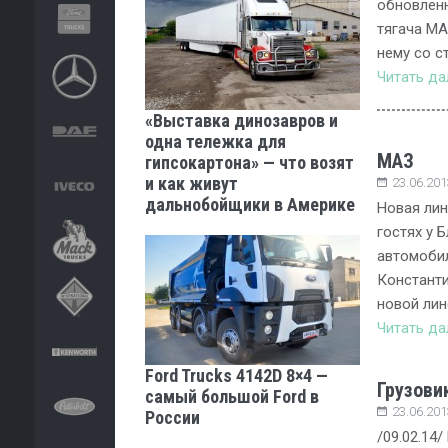
обновленн
тягача MA
нему со с
Читать д
«Выставка динозавров и
одна тележка для
МАЗ
гипсокартона» — что возят
и как живут
23.06.201
дальнобойщики в Америке
Новая лин
гостях у 
автомоби
Константи
новой лин
Читать д
Ford Trucks 4142D 8×4 —
Грузови
самый большой Ford в
23.06.201
России
/09.02.14