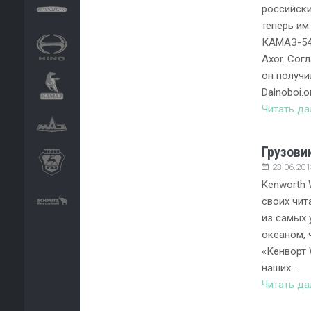
российск
теперь им
КАМАЗ-54
Axor. Сог
он получи
Dalnoboi.o
Читать д
Грузови
23.06.201
Kenworth 
своих чит
из самых 
океаном,
«Кенворт 
наших…
Читать д