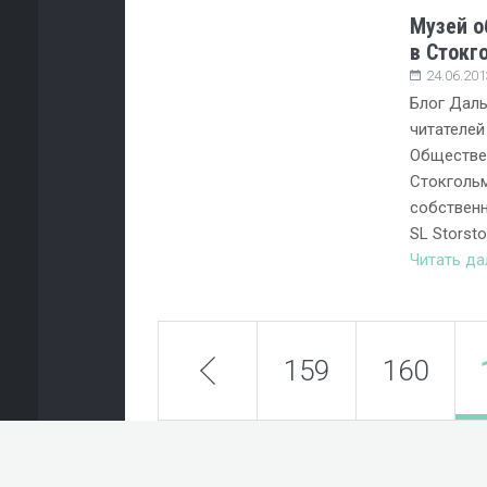
Музей о
в Стокг
24.06.201
Блог Дал
читателей
Обществен
Стокгольм
собствен
SL Storsto
Читать д
prev
159
160