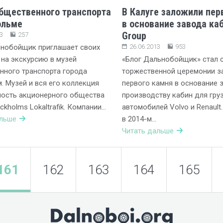
бщественного транспорта
В Калуге заложили пер
ольме
в основание завода каб
Group
3
257
ьнобойщик приглашает своих
26.06.2013
953
 на экскурсию в музей
«Блог Дальнобойщик» стал 
ного транспорта города
торжественной церемонии з
. Музей и вся его коллекция
первого камня в основание 
ность акционерного общества
производству кабин для гру
ckholms Lokaltrafik. Компании…
автомобилей Volvo и Renault
альше
в 2014-м…
Читать дальше
161
162
163
164
165