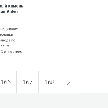
вый камень
ин Volvo
свидетелем
акладки
завода по
зовых
. С открытием
166
167
168
next
169
170