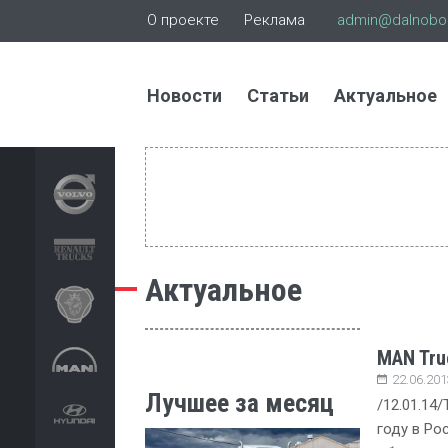
О проекте
Реклама
admin@dalnoboi
Новости
Статьи
Актуальное
Актуальное
MAN Tru
22.06.201
Лучшее за месяц
/12.01.14
году в Ро