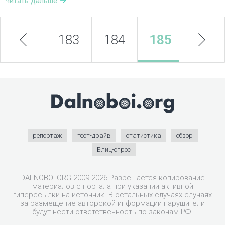
Читать дальше
prev
183
184
185
next
186
репортаж
тест-драйв
статистика
обзор
Блиц-опрос
DALNOBOI.ORG 2009-2026 Разрешается копирование
материалов с портала при указании активной
гиперссылки на источник. В остальных случаях случаях
за размещение авторской информации нарушители
будут нести ответственность по законам РФ.