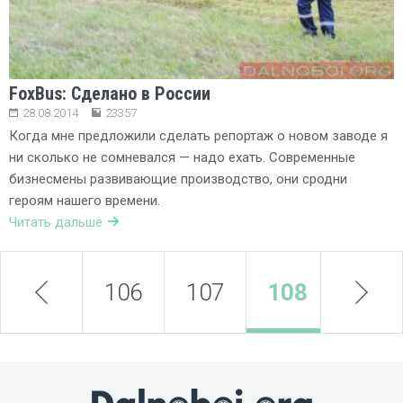
FoxBus: Сделано в России
28.08.2014
23357
Когда мне предложили сделать репортаж о новом заводе я
ни сколько не сомневался — надо ехать. Современные
бизнесмены развивающие производство, они сродни
героям нашего времени.
Читать дальше
prev
106
107
108
next
109