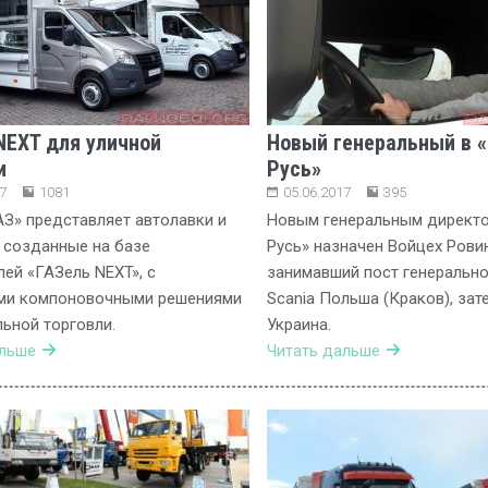
NEXT для уличной
Новый генеральный в «
и
Русь»
7
1081
05.06.2017
395
АЗ» представляет автолавки и
Новым генеральным директо
 созданные на базе
Русь» назначен Войцех Ровин
ей «ГАЗель NEXT», с
занимавший пост генерально
ми компоновочными решениями
Scania Польша (Краков), зат
ьной торговли.
Украина.
альше
Читать дальше