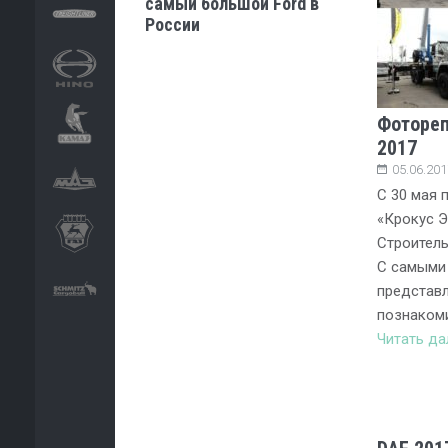
самый большой Ford в
России
Фотореп
2017
05.06.201
С 30 мая 
«Крокус Э
Строитель
С самыми
представ
познакоми
Читать д