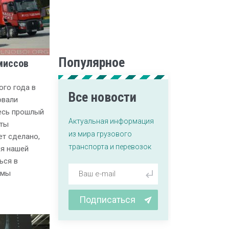
Популярное
миссов
ого года в
Все новости
овали
есь прошлый
Актуальная информация
оты
из мира грузового
т сделано,
транспорта и перевозок
ия нашей
ься в
 мы
Подписаться