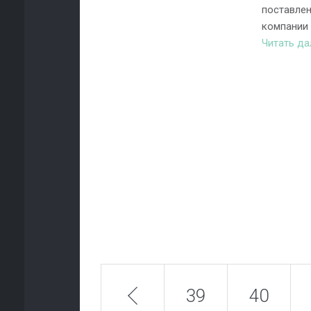
поставлен
компании 
Читать д
prev
39
40