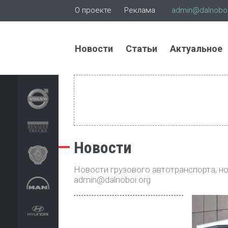
О проекте
Реклама
admin@dalnoboi
Новости
Статьи
Актуальное
Новости
Новости грузового автотранспорта, нов
admin@dalnoboi.org