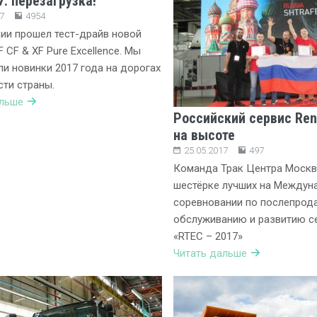
7: перезагрузка!
7
4954
ии прошел тест-драйв новой
 CF & XF Pure Excellence. Мы
и новинки 2017 года на дорогах
ти страны.
альше
Российский сервис Rena
на высоте
25.05.2017
497
Команда Трак Центра Москв
шестёрке лучших на Междун
соревновании по послепрод
обслуживанию и развитию с
«RTEC – 2017»
Читать дальше