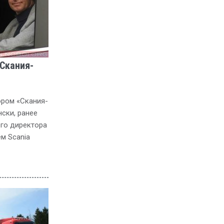
Скания-
ром «Скания-
ски, ранее
го директора
ем Scania