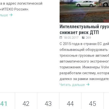
а в адрес логистической
«ИТЕКО Россия».
альше
Интеллектуальный груз
снижает риск ДТП
18.05.2017
269
С 2015 года в странах ЕС дей
обязывающий оборудовать н
трехосные грузовые автомо
автоматического экстренно
торможения. Инженеры Volvo
разработали систему, котор
далеко за рамки законодате
Читать дальше
41
42
43
44
45