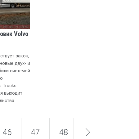
овик Volvo
ствует закон,
овые двух- и
били системой
го
 Trucks
ая выходит
льства.
46
47
48
next
49
50