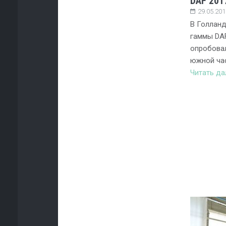
DAF 201
29.05.201
В Голланд
гаммы DAF
опробовал
южной час
Читать д