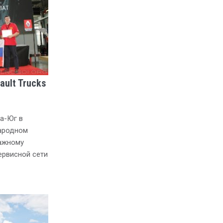
ult Trucks
а-Юг в
ародном
ажному
ервисной сети