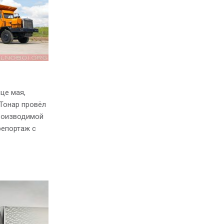
це мая,
Тонар провёл
роизводимой
репортаж с