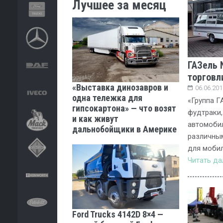
Лучшее за месяц
ГАЗель 
торговл
«Выставка динозавров и
06.06.201
одна тележка для
«Группа Г
гипсокартона» — что возят
фудтраки,
и как живут
автомобил
дальнобойщики в Америке
различны
для мобил
Читать д
Ford Trucks 4142D 8×4 —