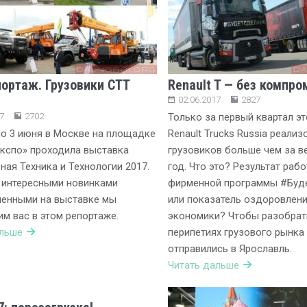
ортаж. Грузовики СТТ
Renault T — без компро
02.06.2017
2827
7
2702
Только за первый квартал эт
по 3 июня в Москве на площадке
Renault Trucks Russia реализ
кспо» проходила выставка
грузовиков больше чем за в
ная Техника и Технологии 2017.
год. Что это? Результат раб
 интересными новинками
фирменной программы #Буде
ленными на выставке мы
или показатель оздоровлен
м вас в этом репортаже.
экономики? Чтобы разобрат
альше
перипетиях грузового рынка
отправились в Ярославль.
Читать дальше