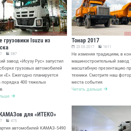
 грузовики Isuzu из
Тонар 2017
ска
23.05.2017
1611
7
387
Не изменяя традициям, в кон
ий завод «Исузу Рус» запустил
машиностроительный завод 
сборке грузовых автомобилей
масштабную презентацию п
 и «E». Ежегодно планируется
техники. Смотрите наш фото
 порядка 400 тяжелых
места события.
в.
Читать дальше
альше
КАМАЗов для «ИТЕКО»
7
475
партия автомобилей КАМАЗ-5490