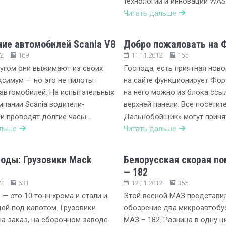
технологий и инноваций WAS
Читать дальше
ие автомобилей Scania V8
Добро пожаловать на 
2
169
11.11.2012
165
ругом они выжимают из своих
Господа, есть приятная ново
симум — но это не пилоты
на сайте функционирует Фор
автомобилей. На испытательных
на него можно из блока ссы
мпании Scania водители-
верхней панели. Все посетит
и проводят долгие часы…
Дальнобойщик» могут приня
альше
Читать дальше
оды: Грузовики Mack
Белорусская скорая п
— 182
2
631
12.11.2012
355
 — это 10 тонн хрома и стали и
Этой весной МАЗ представи
ей под капотом. Грузовики
обозрение два микроавтобус
на заказ, на сборочном заводе
МАЗ – 182. Разница в одну ц