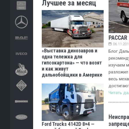
Лучшее за месяц
PACCAR 
06.11.201
«Выставка динозавров и
Блог Дал
одна тележка для
рекоменду
гипсокартона» — что возят
изучаем м
и как живут
разложил 
дальнобойщики в Америке
весь меха
достигаю
Читать д
Неиспра
запреще
Ford Trucks 4142D 8×4 —