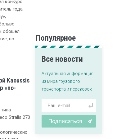
ил конкурс
тель года:
у»,
Вольво
к обошел
Популярное
ие, но…
Все новости
Актуальная информация
кой Kaoussis
из мира грузового
р «по-
транспорта и перевозок
 типа
co Stralis 270
Подписаться
ологических