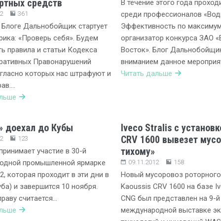
ртных средств
В течение этого года проход
2
361
среди профессионалов «Води
 Блоге Дальнобойщик стартует
Эффективность по максимум
рика: «Проверь себя». Будем
организатор конкурса ЗАО «
ь правила и статьи Кодекса
Восток». Блог Дальнобойщи
ративных Правонарушений
вниманием данное мероприят
гласно которых нас штрафуют и
Читать дальше
ав….
альше
 доехал до Кубы
Iveco Stralis с установ
CRV 1600 вывезет мусо
2
123
тихому»
ринимает участие в 30-й
одной промышленной ярмарке
09.11.2012
158
2, которая проходит в эти дни в
Новый мусоровоз роторного
уба) и завершится 10 ноября.
Kaoussis CRV 1600 на базе Ive
праву считается…
CNG был представлен на 9-й
альше
международной выставке эк