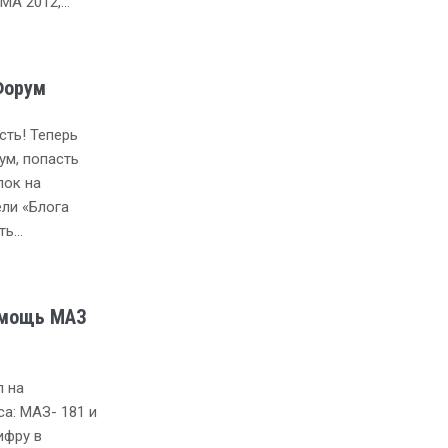
MA 2012,…
Форум
сть! Теперь
ум, попасть
лок на
ели «Блога
ть…
омощь МАЗ
л на
а: МАЗ- 181 и
ифру в