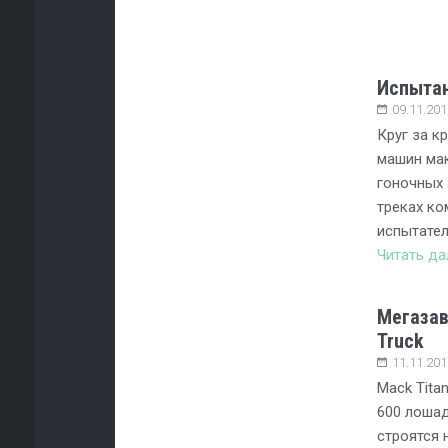
Испытан
09.11.201
Круг за к
машин мак
гоночных 
треках ко
испытател
Читать д
Мегазав
Truck
11.11.201
Mack Titan
600 лошад
строятся 