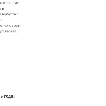
сь открытие
о в
етербурга с
ия
етного гостя
утствовал…
ь года»