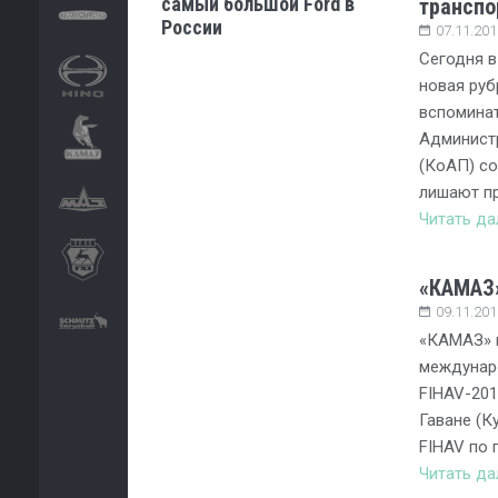
самый большой Ford в
транспо
России
07.11.201
Сегодня в
новая руб
вспоминат
Админист
(КоАП) со
лишают пр
Читать д
«КАМАЗ»
09.11.201
«КАМАЗ» п
междунар
FIHAV-201
Гаване (К
FIHAV по 
Читать д