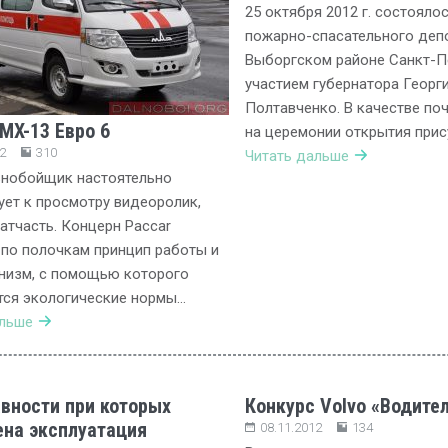
25 октября 2012 г. состояло
пожарно-спасательного деп
Выборгском районе Санкт-П
участием губернатора Георг
Полтавченко. В качестве поч
MX-13 Евро 6
на церемонии открытия прис
2
310
Читать дальше
ьнобойщик настоятельно
ет к просмотру видеоролик,
атчасть. Концерн Paccar
по полочкам принцип работы и
низм, с помощью которого
тся экологические нормы…
альше
вности при которых
Конкурс Volvo «Водител
на эксплуатация
08.11.2012
134