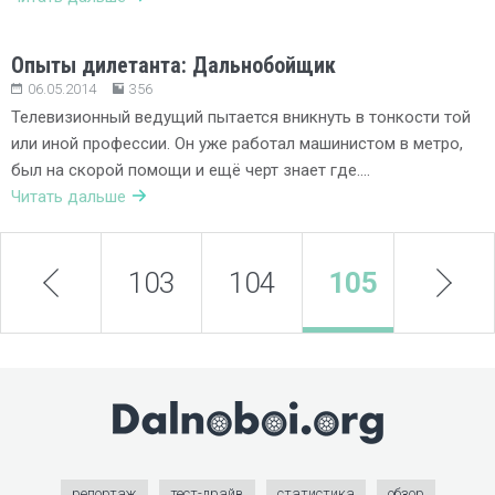
Опыты дилетанта: Дальнобойщик
06.05.2014
356
Телевизионный ведущий пытается вникнуть в тонкости той
или иной профессии. Он уже работал машинистом в метро,
был на скорой помощи и ещё черт знает где….
Читать дальше
prev
103
104
105
next
106
репортаж
тест-драйв
статистика
обзор