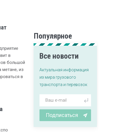
шат
Популярное
дприятие
Все новости
вит в
сов большой
 метане, из
Актуальная информация
ироваться в
из мира грузового
транспорта и перевозок
а
Подписаться
кспо