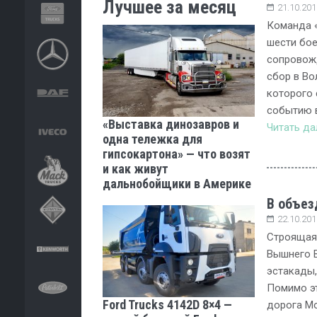
Лучшее за месяц
21.10.201
Команда 
шести бое
сопровож
сбор в Во
которого 
событию 
«Выставка динозавров и
Читать д
одна тележка для
гипсокартона» — что возят
и как живут
дальнобойщики в Америке
В объез
22.10.201
Строящая
Вышнего В
эстакады,
Помимо э
Ford Trucks 4142D 8×4 —
дорога Мо