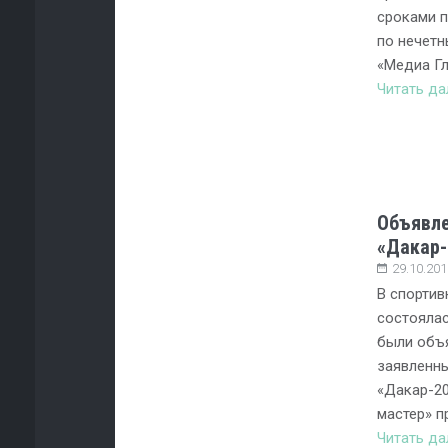
сроками п
по нечетн
«Медиа Г
Читать д
Объявле
«Дакар-
29.10.201
В спортив
состоялас
были объ
заявленны
«Дакар-20
мастер» п
Читать д