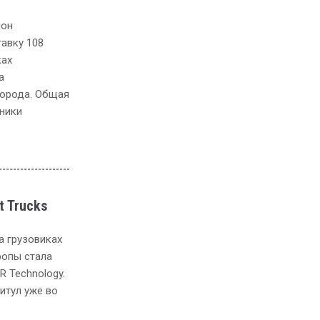
ион
авку 108
ках
а
города. Общая
ники
t Trucks
а грузовиках
ропы стала
R Technology.
итул уже во