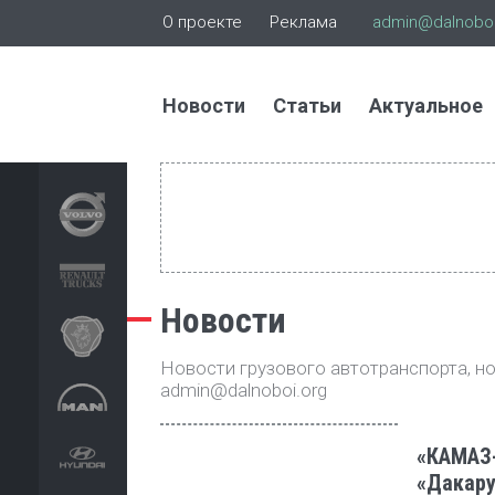
О проекте
Реклама
admin@dalnoboi
Новости
Статьи
Актуальное
Новости
Новости грузового автотранспорта, нов
admin@dalnoboi.org
«КАМАЗ-
«Дакару