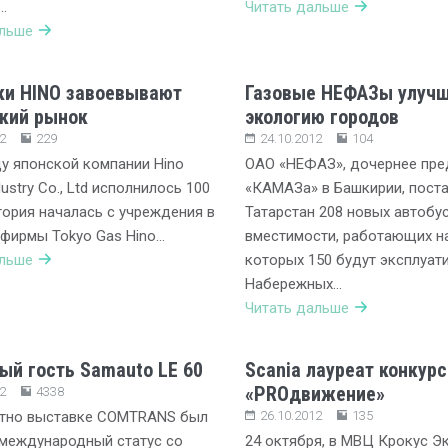
…
Читать дальше
альше
ки HINO завоевывают
Газовые НЕФАЗы улуч
кий рынок
экологию городов
2
229
24.10.2012
104
ду японской компании Hino
ОАО «НЕФАЗ», дочернее пре
ustry Co., Ltd исполнилось 100
«КАМАЗа» в Башкирии, поста
стория началась с учреждения в
Татарстан 208 новых автобу
 фирмы Tokyo Gas Hino…
вместимости, работающих на
альше
которых 150 будут эксплуат
Набережных…
Читать дальше
ый гость Samauto LE 60
Scania лауреат конкурс
«PROдвижение»
2
4338
стно выставке COMTRANS был
26.10.2012
135
международный статус со
24 октября, в МВЦ Крокус Э