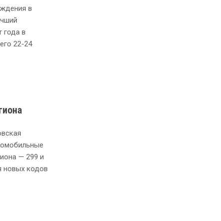
аждения в
учший
 года в
его 22-24
гиона
овская
томобильные
иона — 299 и
я новых кодов