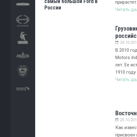
самый большой Ford в
прирастет
России
Читать д
Грузови
российс
24.10.201
В 2010 го
Motors Ind
лет. Ее и
1910 году
Читать д
Восточн
25.10.201
Как изве
присвоен 