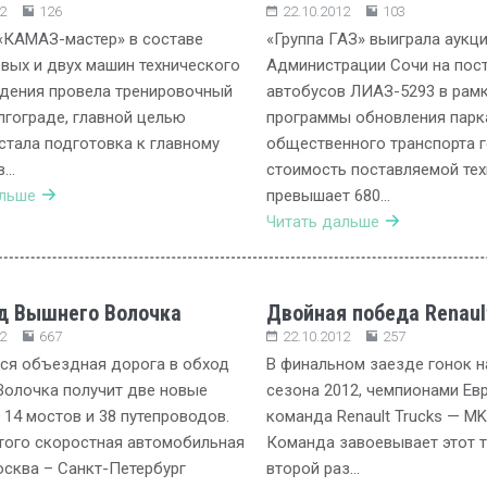
2
126
22.10.2012
103
«КАМАЗ-мастер» в составе
«Группа ГАЗ» выиграла аукц
вых и двух машин технического
Администрации Сочи на пост
дения провела тренировочный
автобусов ЛИАЗ-5293 в рам
лгограде, главной целью
программы обновления парк
стала подготовка к главному
общественного транспорта 
в…
стоимость поставляемой тех
альше
превышает 680…
Читать дальше
д Вышнего Волочка
Двойная победа Renaul
2
667
22.10.2012
257
ся объездная дорога в обход
В финальном заезде гонок н
олочка получит две новые
сезона 2012, чемпионами Ев
 14 мостов и 38 путепроводов.
команда Renault Trucks — MK
того скоростная автомобильная
Команда завоевывает этот т
сква – Санкт-Петербург
второй раз…