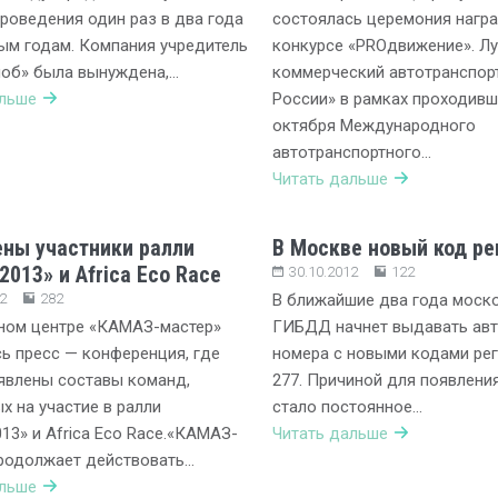
роведения один раз в два года
состоялась церемония нагр
ым годам. Компания учредитель
конкурсе «PROдвижение». Л
лоб» была вынуждена,…
коммерческий автотранспорт
альше
России» в рамках проходивш
октября Международного
автотранспортного…
Читать дальше
ны участники ралли
В Москве новый код ре
2013» и Africa Eco Race
30.10.2012
122
2
282
В ближайшие два года моск
ном центре «КАМАЗ-мастер»
ГИБДД начнет выдавать ав
ь пресс — конференция, где
номера с новыми кодами рег
явлены составы команд,
277. Причиной для появлени
х на участие в ралли
стало постоянное…
13» и Africa Eco Race.«КАМАЗ-
Читать дальше
родолжает действовать…
альше