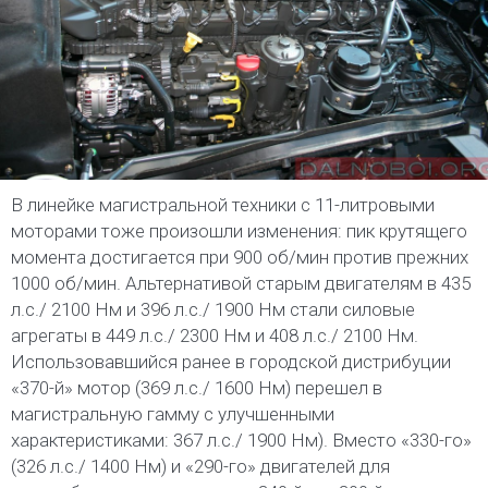
В линейке магистральной техники с 11-литровыми
моторами тоже произошли изменения: пик крутящего
момента достигается при 900 об/мин против прежних
1000 об/мин. Альтернативой старым двигателям в 435
л.с./ 2100 Нм и 396 л.с./ 1900 Нм стали силовые
агрегаты в 449 л.с./ 2300 Нм и 408 л.с./ 2100 Нм.
Использовавшийся ранее в городской дистрибуции
«370-й» мотор (369 л.с./ 1600 Нм) перешел в
магистральную гамму с улучшенными
характеристиками: 367 л.с./ 1900 Нм). Вместо «330-го»
(326 л.с./ 1400 Нм) и «290-го» двигателей для