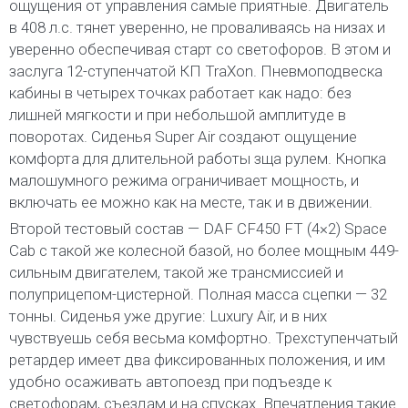
ощущения от управления самые приятные. Двигатель
в 408 л.с. тянет уверенно, не проваливаясь на низах и
уверенно обеспечивая старт со светофоров. В этом и
заслуга 12-ступенчатой КП TraXon. Пневмоподвеска
кабины в четырех точках работает как надо: без
лишней мягкости и при небольшой амплитуде в
поворотах. Сиденья Super Air создают ощущение
комфорта для длительной работы зща рулем. Кнопка
малошумного режима ограничивает мощность, и
включать ее можно как на месте, так и в движении.
Второй тестовый состав — DAF CF450 FT (4×2) Space
Cab с такой же колесной базой, но более мощным 449-
сильным двигателем, такой же трансмиссией и
полуприцепом-цистерной. Полная масса сцепки — 32
тонны. Сиденья уже другие: Luxury Air, и в них
чувствуешь себя весьма комфортно. Трехступенчатый
ретардер имеет два фиксированных положения, и им
удобно осаживать автопоезд при подъезде к
светофорам, съездам и на спусках. Впечатления такие