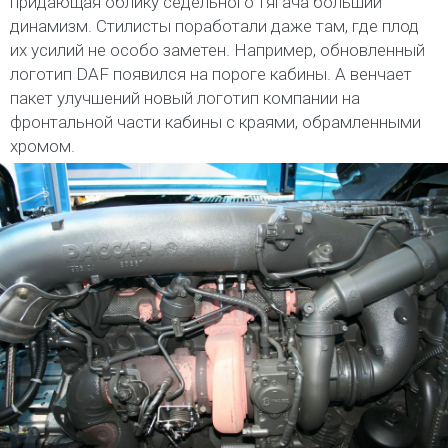
придающая облику седельного тягача больший
динамизм. Стилисты поработали даже там, где плод
их усилий не особо заметен. Например, обновленный
логотип DAF появился на пороге кабины. А венчает
пакет улучшений новый логотип компании на
фронтальной части кабины с краями, обрамленными
хромом.