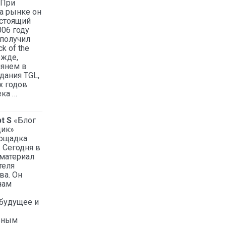
 При
а рынке он
стоящий
006 году
получил
k of the
ежде,
лянем в
дания TGL,
х годов
ка …
t S
«Блог
ик»
лощадка
 Сегодня в
материал
теля
ва. Он
нам
будущее и
ьным