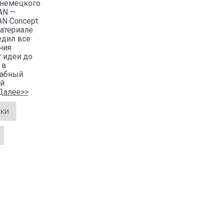
 немецкого
AN —
N Concept
материале
едил все
ния
т идеи до
 в
абный
й
Далее>>
ики