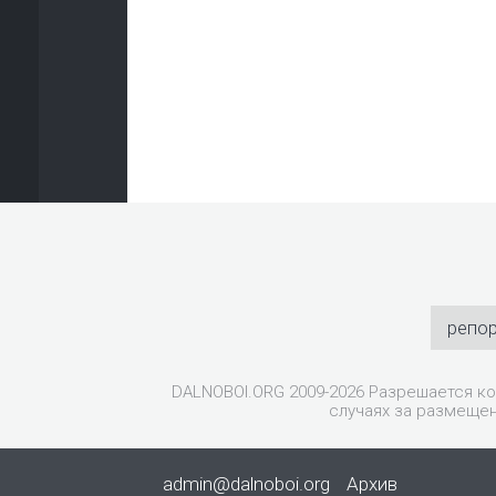
репо
DALNOBOI.ORG 2009-2026 Разрешается ко
случаях за размещен
admin@dalnoboi.org
Архив