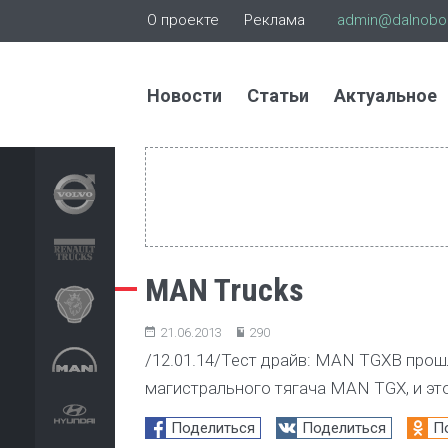
О проекте
Реклама
admin@dalnoboi
Новости
Статьи
Актуальное
MAN Trucks
21.06.2013
290
/12.01.14/Тест драйв: MAN TGXВ прош
магистрального тягача MAN TGX, и эт
Поделиться
Поделиться
П