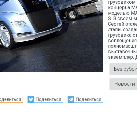
грузовиком
концерна M
моделью MA
S. В своем 
Сергей отсл
этапы созда
грузовика о
воплощения
полномасшт
выставочны
экземпляр.
Без рубр
Новости
оделиться
Поделиться
Поделиться