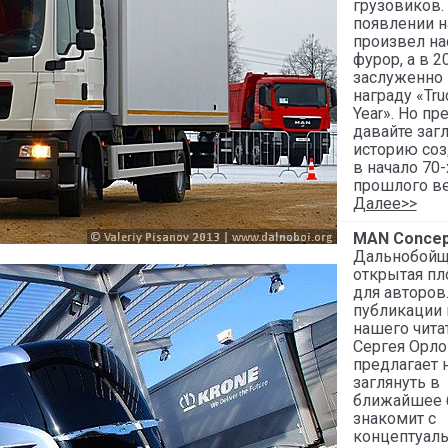
грузовиков.
появлении н
произвел на
фурор, а в 2
заслуженно 
награду «Truc
Year». Но пр
давайте заг
историю соз
в начало 70-
прошлого ве
Далее>>
MAN Concep
Дальнобойщ
открытая п
для авторов.
публикации 
нашего чита
Сергея Орло
предлагает 
заглянуть в
ближайшее 
знакомит с
концептуал