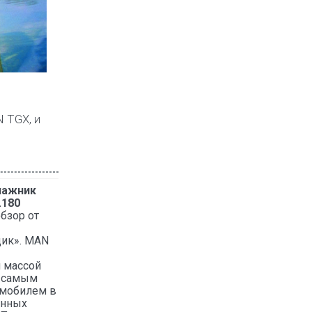
 TGX, и
нажник
.180
бзор от
ик». MAN
 массой
л самым
омобилем в
онных