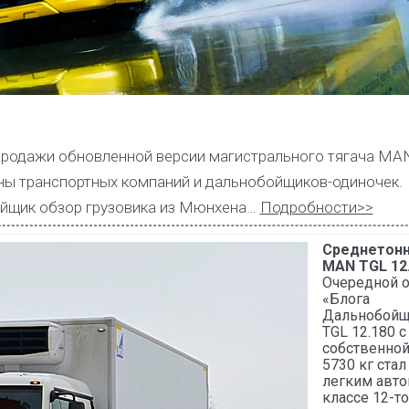
продажи обновленной версии магистрального тягача MAN
оны транспортных компаний и дальнобойщиков-одиночек.
ойщик обзор грузовика из Мюнхена…
Подробности>>
Среднетон
MAN TGL 12
Очередной о
«Блога
Дальнобойщ
TGL 12.180 с
собственной
5730 кг ста
легким авт
классе 12-т