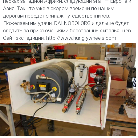
песках западной Африки, следующий этап — Европа и
Азия. Так что уже в скором времени по нашим
дорогам проедет экипаж путешественников.
Пожелаем им удачи, DALNOBOI.ORG и дальше будет
следить за приключениями бесстрашных итальянцев.
Сайт экспедиции:
http://www.hungrywheels.com