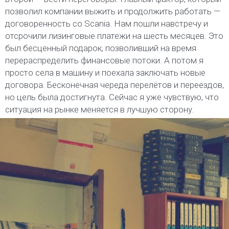
позволил компании выжить и продолжить работать —
договоренность со Scania. Нам пошли навстречу и
отсрочили лизинговые платежи на шесть месяцев. Это
был бесценный подарок, позволивший на время
перераспределить финансовые потоки. А потом я
просто села в машину и поехала заключать новые
договора. Бесконечная череда перелётов и переездов,
но цель была достигнута. Сейчас я уже чувствую, что
ситуация на рынке меняется в лучшую сторону.