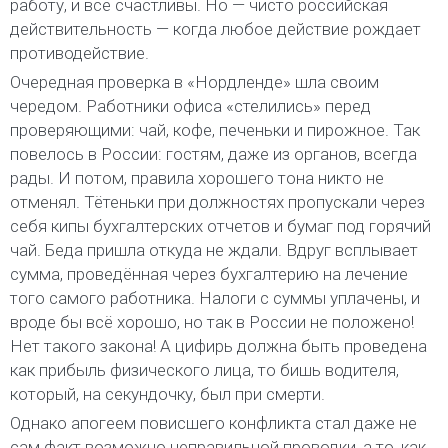
работу, и все счастливы. Но — чисто российская
действительность — когда любое действие рождает
противодействие.
Очередная проверка в «Нордленде» шла своим
чередом. Работники офиса «стелились» перед
проверяющими: чай, кофе, печеньки и пирожное. Так
повелось в России: гостям, даже из органов, всегда
рады. И потом, правила хорошего тона никто не
отменял. Тётеньки при должностях пропускали через
себя кипы бухгалтерских отчетов и бумаг под горячий
чай. Беда пришла откуда не ждали. Вдруг всплывает
сумма, проведённая через бухгалтерию на лечение
того самого работника. Налоги с суммы уплачены, и
вроде бы всё хорошо, но так в России не положено!
Нет такого закона! А цифирь должна быть проведена
как прибыль физического лица, то бишь водителя,
который, на секундочку, был при смерти.
Однако апогеем повисшего конфликта стал даже не
сам факт возможно неправильной проводки, а то, как