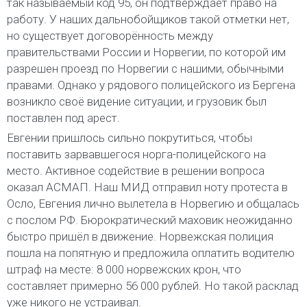
так называемый код 95, он подтверждает право на
работу. У наших дальнобойщиков такой отметки нет,
но существует договорённость между
правительствами России и Норвегии, по которой им
разрешен проезд по Норвегии с нашими, обычными
правами. Однако у рядового полицейского из Бергена
возникло своё видение ситуации, и грузовик был
поставлен под арест.
Евгении пришлось сильно покрутиться, чтобы
поставить зарвавшегося норга-полицейского на
место. Активное содействие в решении вопроса
оказал АСМАП. Наш МИД отправил ноту протеста в
Осло, Евгения лично вылетела в Норвегию и общалась
с послом РФ. Бюрократический маховик неожиданно
быстро пришёл в движение. Норвежская полиция
пошла на попятную и предложила оплатить водителю
штраф на месте: 8 000 норвежских крон, что
составляет примерно 56 000 рублей. Но такой расклад
уже никого не устраивал.