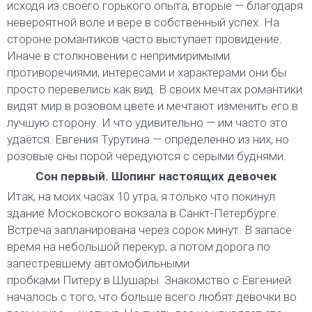
исходя из своего горького опыта, вторые — благодаря
невероятной воле и вере в собственный успех. На
стороне романтиков часто выступает провидение.
Иначе в столкновении с непримиримыми
противоречиями, интересами и характерами они бы
просто перевелись как вид. В своих мечтах романтики
видят мир в розовом цвете и мечтают изменить его в
лучшую сторону. И что удивительно — им часто это
удаётся. Евгения Турутина — определенно из них, но
розовые сны порой чередуются с серыми буднями.
Сон первый. Шопинг настоящих девочек
Итак, на моих часах 10 утра, я только что покинул
здание Московского вокзала в Санкт-Петербурге.
Встреча запланирована через сорок минут. В запасе
время на небольшой перекур, а потом дорога по
запестревшему автомобильными
пробками Питеру в Шушары. Знакомство с Евгенией
началось с того, что больше всего любят девочки во