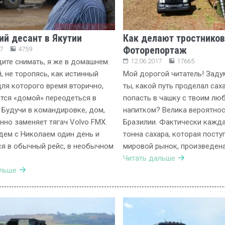
й десант в Якутии
Как делают тростников
Фоторепортаж
7
4759
те снимать, я же в домашнем.
12.06.2017
17665
, не торопясь, как истинный
Мой дорогой читатель! Заду
для которого время вторично,
ты, какой путь проделал сах
тся «домой» переодеться в
попасть в чашку с твоим л
 Будучи в командировке, дом,
напитком? Велика вероятност
нно заменяет тягач Volvo FMX.
Бразилии. Фактически кажда
ем с Николаем один день и
тонна сахара, которая посту
я в обычный рейс, в необычном
мировой рынок, произведена
Читать дальше
альше