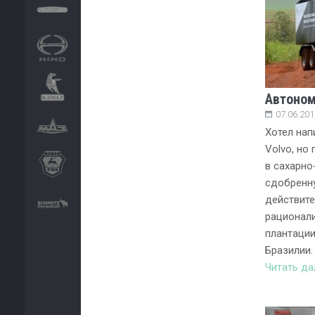
Автоном
07.06.201
Хотел нап
Volvo, но
в сахарно
сдобренн
действит
рационали
плантации
Бразилии.
Читать д