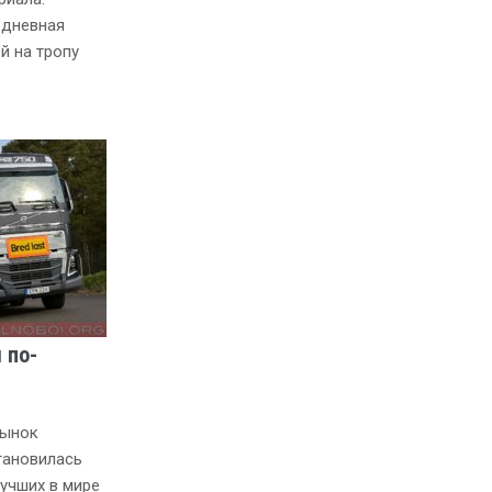
едневная
й на тропу
 по-
рынок
тановилась
лучших в мире