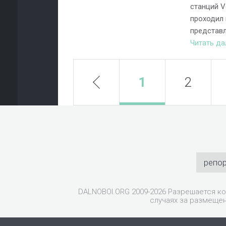
станций V
проходил 
представл
Читать д
prev
1
2
репо
DALNOBOI.ORG 2009-2026 Разрешается ко
случаях за размещен