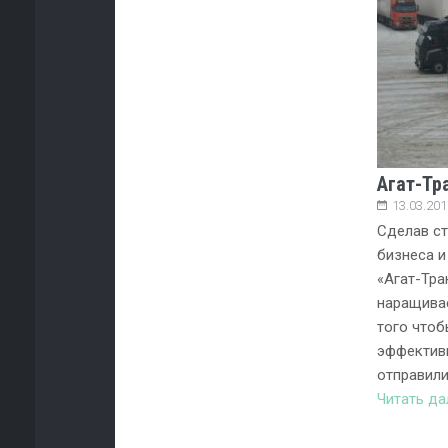
Агат-Тр
13.03.201
Сделав с
бизнеса и
«Агат-Тра
наращивае
того чтоб
эффективн
отправили
Читать д