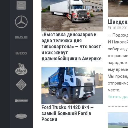
Шведски
18.08.201
«Выставка динозавров и
— Подожди
одна тележка для
И Николай
гипсокартона» — что возят
сибиряк, 
и как живут
отправляе
дальнобойщики в Америке
парадное.
ему време
Мы провед
отправимс
месте.
Читать д
Ford Trucks 4142D 8×4 —
самый большой Ford в
России