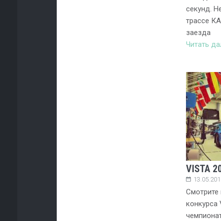
секунд. Н
трассе КА
заезда
Читать д
VISTA 2
13.05.201
Смотрите 
конкурса 
чемпионат