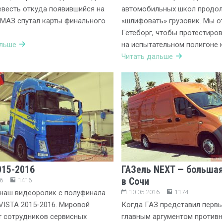
евесть откуда появившийся на
автомобильных школ продо
МАЗ спутал карты финального
«шлифовать» грузовик. Мы о
Гётеборг, чтобы протестиро
альше
на испытательном полигоне 
Читать дальше
015-2016
ГАЗель NEXT — больша
в Сочи
6
1416
наш видеоролик с полуфинала
10.05.2016
1174
VISTA 2015-2016. Мировой
Когда ГАЗ представил первы
 сотрудников сервисных
главным аргументом против