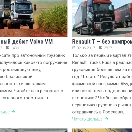
ный дебют Volvo VM
Renault T — без компро
7
1439
02.06.2017
2827
исать про автономный грузовик
Только за первый квартал эт
 получилось какое-то погружение
Renault Trucks Russia реализ
-тростниковую тему,
грузовиков больше чем за в
ую бразильской
год. Что это? Результат раб
ельностью и шведским
фирменной программы #Буде
змом. Читайте наш репортаж с
или показатель оздоровлен
 сахарного тростника в
экономики? Чтобы разобрат
перипетиях грузового рынка
альше
отправились в Ярославль.
Читать дальше