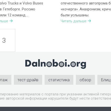
olvo Trucks и Volvo Buses
отечественного автопрома 
в Гетеборге. Россию
«кочерга». Анахронизм, крич
яли 12 команд….
были услышаны.
альше
Читать дальше
3
ртаж
тест-драйв
статистика
обзор
Блиц
пирование материалов с портала при указании активной гиперс
ие авторской информации нарушители будут нести ответствен