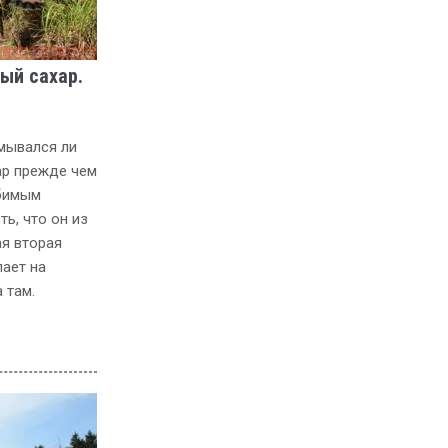
ый сахар.
мывался ли
ар прежде чем
юбимым
ь, что он из
я вторая
пает на
 там.