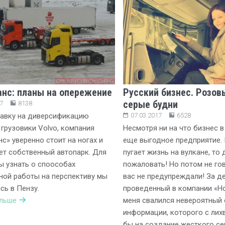
анс: планы на опережение
Русский бизнес. Розов
серые будни
7
8138
тавку на диверсификацию
07.03.2017
6528
 грузовики Volvo, компания
Несмотря ни на что бизнес в
нс» уверенно стоит на ногах и
еще выгодное предприятие. 
т собственный автопарк. Для
пугает жизнь на вулкане, то
ы узнать о споособах
пожаловать! Но потом не гов
ой работы на перспективу мы
вас не предупреждали! За де
сь в Пензу.
проведенный в компании «Но
альше
меня свалился невероятный
информации, которого с лих
бы на создание жесткого се