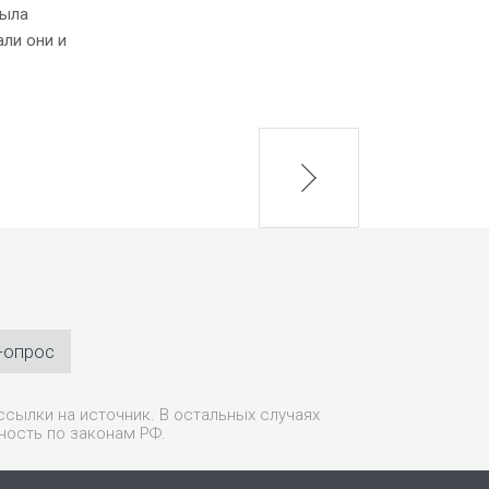
была
али они и
next
-опрос
сылки на источник. В остальных случаях
ность по законам РФ.