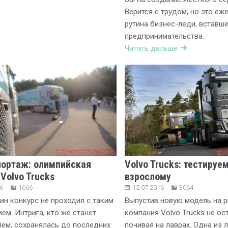
Верится с трудом, но это еж
рутина бизнес-леди, вставше
предпринимательства.
Читать дальше
ортаж: олимпийская
Volvo Trucks: тестируем
Volvo Trucks
взрослому
6
1666
12.07.2016
3064
ин конкурс не проходил с таким
Выпустив новую модель на 
ем. Интрига, кто же станет
компания Volvo Trucks не ос
ем, сохранялась до последних
почивая на лаврах. Одна из 