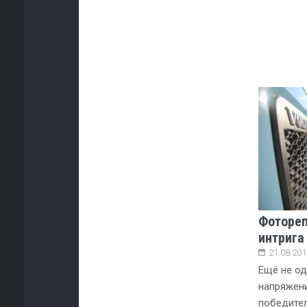
Фотореп
интрига 
21.08.201
Ещё не од
напряжени
победител