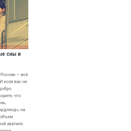
ые сны и
 России — всё
И если вас не
 добро
орите, что
нь,
рдленд», на
 объем
вой хватило
риала.