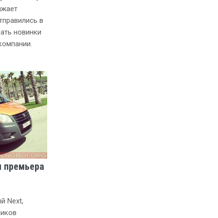
лжает
тправились в
вать новинки
компании.
я премьера
й Next,
ников