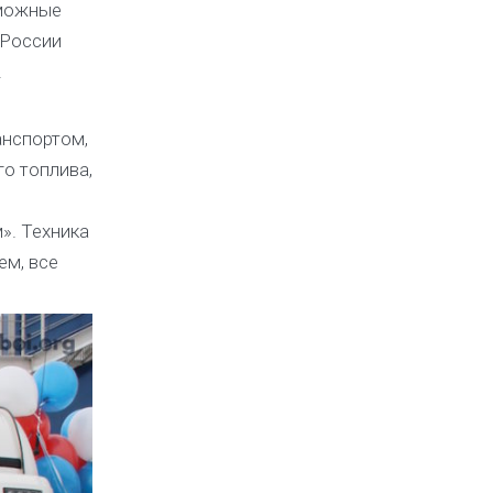
зможные
 России
.
анспортом,
о топлива,
». Техника
ем, все