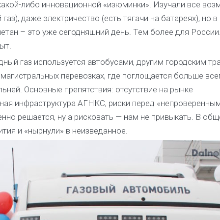
какой-либо инновационной «изюминки». Изучали все во
аз), даже электричество (есть тягачи на батареях), но в
метан – это уже сегодняшний день. Тем более для России
ыт.
ный газ используется автобусами, другим городским тр
 магистральных перевозках, где поглощается больше всег
льней. Основные препятствия: отсутствие на рынке
ная инфраструктура АГНКС, риски перед «непроверенным
нно решается, ну а рисковать — нам не привыкать. В общ
тия и «нырнули» в неизведанное.