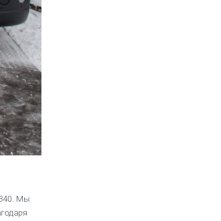
P340. Мы
агодаря