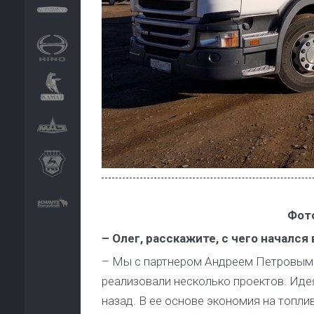
Фото
– Олег, расскажите, с чего начался
– Мы с партнером Андреем Петровым о
реализовали несколько проектов. Иде
назад. В ее основе экономия на топли