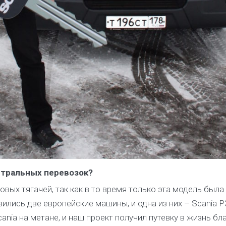
стральных перевозок?
овых тягачей, так как в то время только эта модель была
ились две европейские машины, и одна из них – Scania 
ania на метане, и наш проект получил путевку в жизнь бл