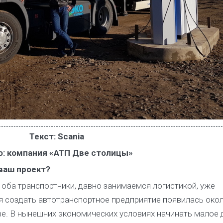
Текст: Scania
: компания «АТП Две столицы»
 ваш проект?
ба транспортники, давно занимаемся логистикой, уже
я создать автотранспортное предприятие появилась окол
ве. В нынешних экономических условиях начинать малое 