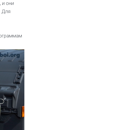
 и они
. Для
рограммам