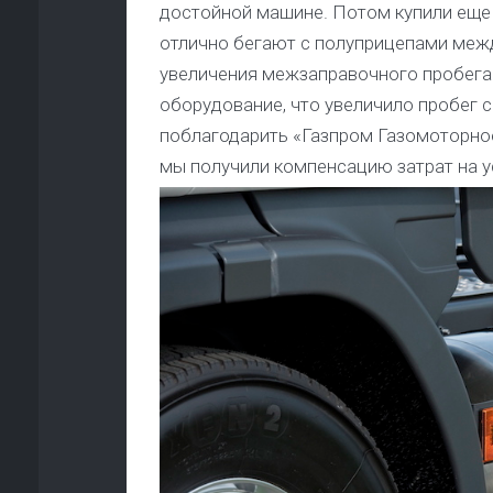
достойной машине. Потом купили еще о
отлично бегают с полуприцепами межд
увеличения межзаправочного пробега
оборудование, что увеличило пробег с 
поблагодарить «Газпром Газомоторное
мы получили компенсацию затрат на у