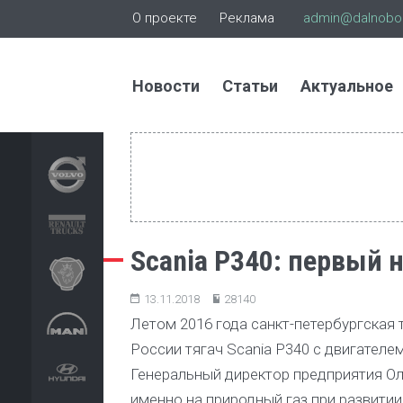
О проекте
Реклама
admin@dalnoboi
Новости
Статьи
Актуальное
Scania P340: первый 
13.11.2018
28140
Летом 2016 года санкт-петербургская
России тягач Scania P340 с двигателе
Генеральный директор предприятия Ол
именно на природный газ при развити