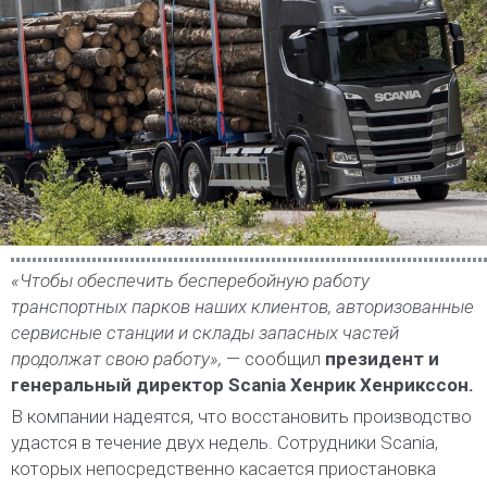
«Чтобы обеспечить бесперебойную работу
транспортных парков наших клиентов, авторизованные
сервисные станции и склады запасных частей
продолжат свою работу»,
— сообщил
президент и
генеральный директор Scania Хенрик Хенрикссон.
В компании надеятся, что восстановить производство
удастся в течение двух недель. Сотрудники Scania,
которых непосредственно касается приостановка