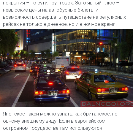
покрытия – по сути, грунтовок. Зато явный плюс –
невысокие цены на автобусные билеты и
возможность совершать путешествие на регулярных
рейсах не только в дневное, но и в ночное время.
Японское такси можно узнать, как британское, по
одному внешнему виду. Если в европейском
островном государстве там используются