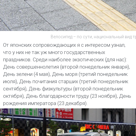
Велосипед – по сути, национальный вид т
От японских сопровождающих я с интересом узнал,
что у них не так уж много государственных
праздников. Среди наиболее экзотических (для нас):
День совершеннолетия (второй понедельник января),
День зелени (4 мая), День моря (третий понедельник
июля), День почитания старших (третий понедельник
сентября), День физкультуры (второй понедельник
октября), День благодарности труду (23 ноября), День
рождения императора (23 декабря).