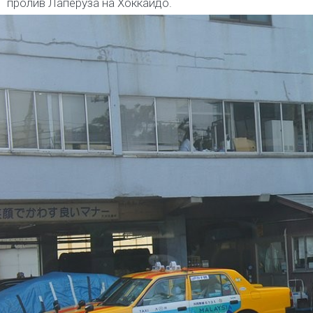
пролив Лаперуза на Хоккайдо.