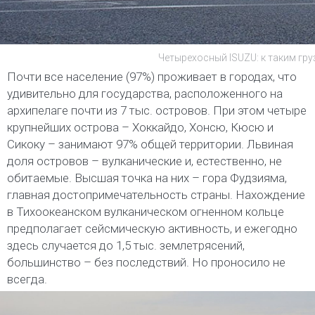
Четырехосный ISUZU: к таким гр
Почти все население (97%) проживает в городах, что
удивительно для государства, расположенного на
архипелаге почти из 7 тыс. островов. При этом четыре
крупнейших острова – Хоккайдо, Хонсю, Кюсю и
Сикоку – занимают 97% общей территории. Львиная
доля островов – вулканические и, естественно, не
обитаемые. Высшая точка на них – гора Фудзияма,
главная достопримечательность страны. Нахождение
в Тихоокеанском вулканическом огненном кольце
предполагает сейсмическую активность, и ежегодно
здесь случается до 1,5 тыс. землетрясений,
большинство – без последствий. Но проносило не
всегда.