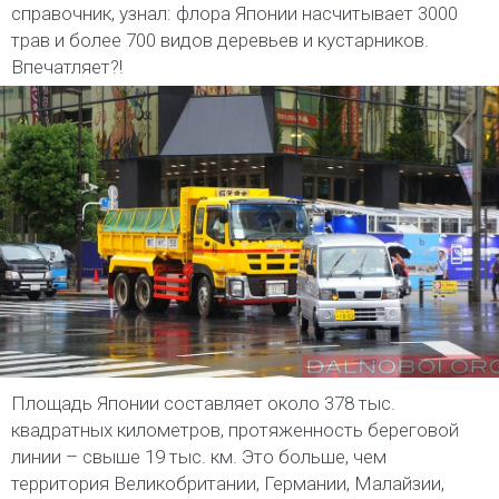
справочник, узнал: флора Японии насчитывает 3000
трав и более 700 видов деревьев и кустарников.
Впечатляет?!
Площадь Японии составляет около 378 тыс.
квадратных километров, протяженность береговой
линии – свыше 19 тыс. км. Это больше, чем
территория Великобритании, Германии, Малайзии,