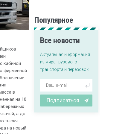
Популярное
Все новости
ойщиков
Актуальная информация
пен
из мира грузового
с кабиной
транспорта и перевозок
но фирменной
обозначение
тип –
масса в
женная на 10
Подписаться
 Набережных
ягачей, а до
ко тысяч.
ода на новый