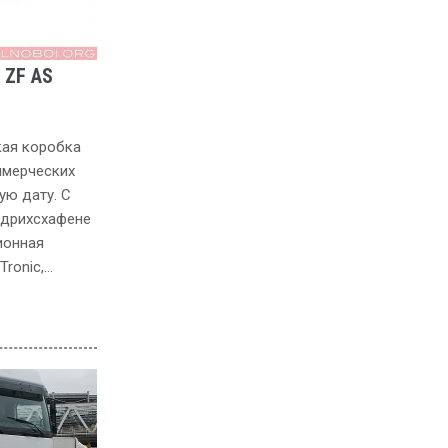
 ZF AS
кая коробка
ммерческих
ую дату. С
идрихсхафене
ионная
ronic,…