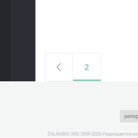
prev
2
репо
DALNOBOI.ORG 2009-2026 Разрешается ко