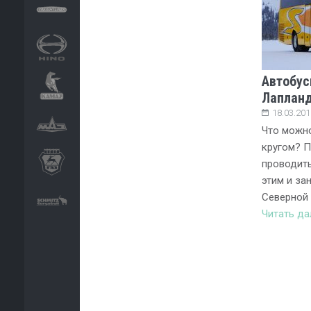
Автобус
Лаплан
18.03.201
Что можно
кругом? П
проводить
этим и за
Северной
Читать д