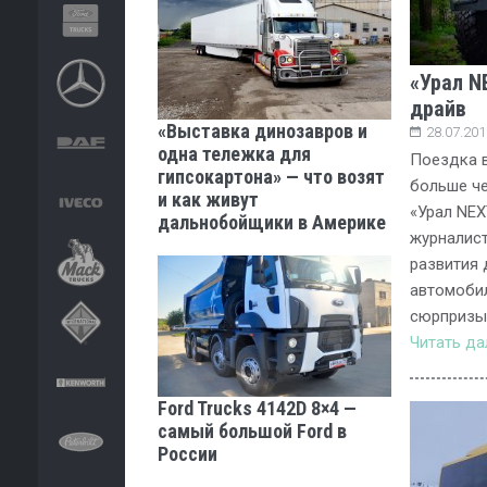
«Урал N
драйв
«Выставка динозавров и
28.07.201
одна тележка для
Поездка в
гипсокартона» — что возят
больше че
и как живут
«Урал NEX
дальнобойщики в Америке
журналис
развития 
автомобил
сюрпризы
Читать д
Ford Trucks 4142D 8×4 —
самый большой Ford в
России