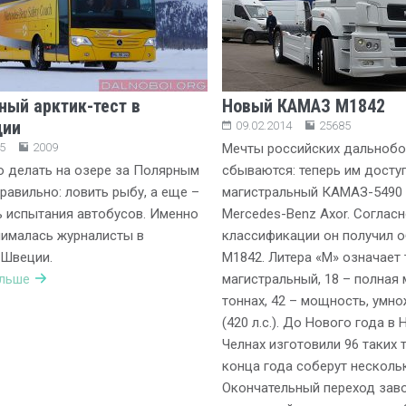
ный арктик-тест в
Новый КАМАЗ М1842
дии
09.02.2014
25685
5
2009
Мечты российских дальноб
 делать на озере за Полярным
сбываются: теперь им досту
равильно: ловить рыбу, а еще –
магистральный КАМАЗ-5490 
 испытания автобусов. Именно
Mercedes-Benz Axor. Соглас
нималась журналисты в
классификации он получил 
 Швеции.
М1842. Литера «М» означает 
альше
магистральный, 18 – полная 
тоннах, 42 – мощность, умно
(420 л.с.). До Нового года в
Челнах изготовили 96 таких т
конца года соберут несколь
Окончательный переход зав