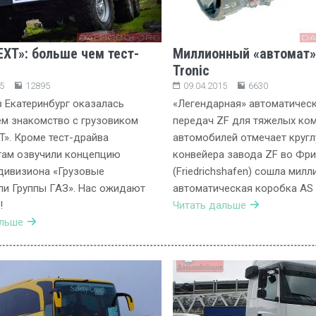
EXT»: больше чем тест-
Миллионный «автомат»
Tronic
5
12895
09.04.2015
6630
 Екатеринбург оказалась
«Легендарная» автоматичес
м знакомство с грузовиком
передач ZF для тяжелых ко
T». Кроме тест-драйва
автомобилей отмечает кругл
там озвучили концепцию
конвейера завода ZF во Фр
дивизиона «Грузовые
(Friedrichshafen) сошла милл
и Группы ГАЗ». Нас ожидают
автоматическая коробка AS T
!
Читать дальше
альше