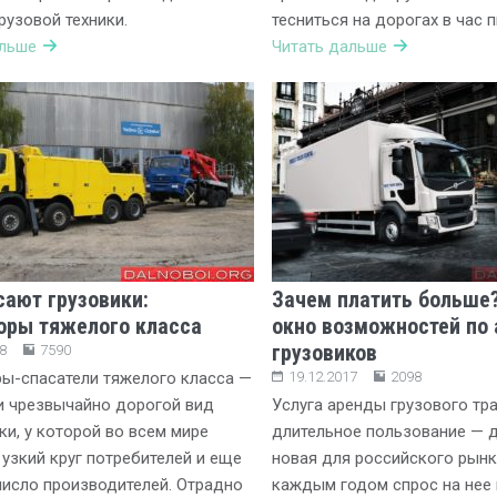
рузовой техники.
тесниться на дорогах в час п
альше
Читать дальше
сают грузовики:
Зачем платить больше
оры тяжелого класса
окно возможностей по
грузовиков
8
7590
ы-спасатели тяжелого класса —
19.12.2017
2098
и чрезвычайно дорогой вид
Услуга аренды грузового тра
ки, у которой во всем мире
длительное пользование — 
узкий круг потребителей и еще
новая для российского рынк
исло производителей. Отрадно
каждым годом спрос на нее в