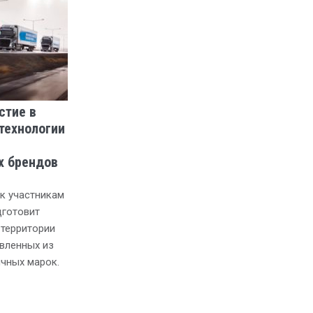
стие в
технологии
х брендов
 к участникам
дготовит
 территории
вленных из
чных марок.