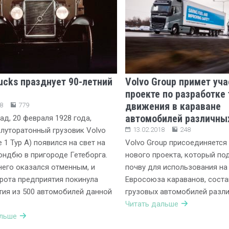
rucks празднует 90-летний
Volvo Group примет уча
проекте по разработке 
движения в караване
8
779
автомобилей различны
ад, 20 февраля 1928 года,
луторатонный грузовик Volvo
13.02.2018
248
e 1 Typ A) появился на свет на
Volvo Group присоединяется
ндбю в пригороде Гетеборга.
нового проекта, который по
него оказался отменным, и
почву для использования на
рота предприятия покинула
Евросоюза караванов, соста
тия из 500 автомобилей данной
грузовых автомобилей разли
Читать дальше
альше