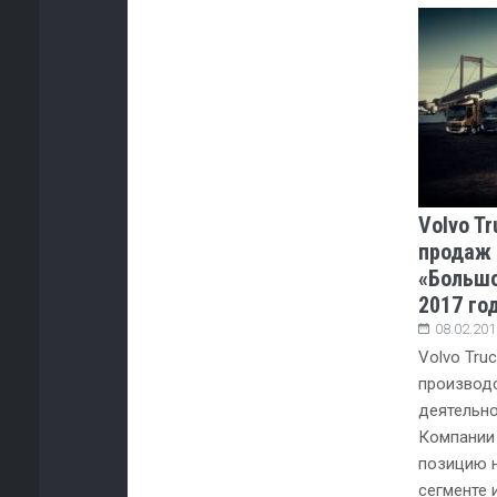
Volvo T
продаж 
«Большо
2017 го
08.02.201
Volvo Tru
производ
деятельно
Компании
позицию н
сегменте 