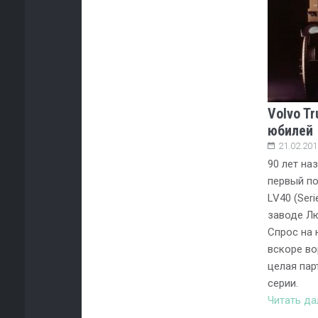
Volvo T
юбилей
21.02.201
90 лет наз
первый по
LV40 (Seri
заводе Лю
Спрос на 
вскоре во
целая пар
серии.
Читать д