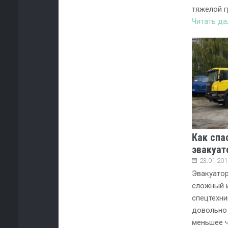
тяжелой г
Читать д
Как спа
эвакуат
23.01.201
Эвакуатор
сложный 
спецтехни
довольно 
меньшее ч