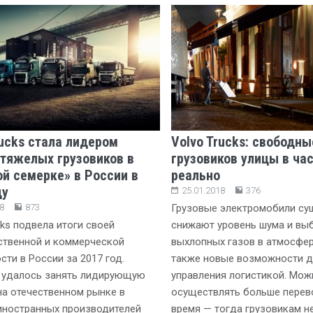
rucks стала лидером
Volvo Trucks: свободны
тяжелых грузовиков в
грузовиков улицы в час
й семерке» в России в
реально
ду
25.01.2018
376
8
873
Грузовые электромобили су
cks подвела итоги своей
снижают уровень шума и вы
ственной и коммерческой
выхлопных газов в атмосфер
сти в России за 2017 год.
также новые возможности д
 удалось занять лидирующую
управления логистикой. Мож
а отечественном рынке в
осуществлять больше перев
иностранных производителей
время — тогда грузовикам н