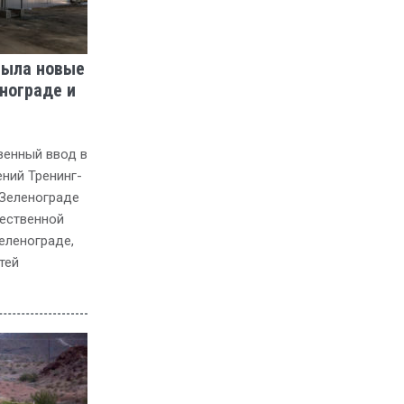
крыла новые
нограде и
венный ввод в
ний Тренинг-
 Зеленограде
жественной
еленограде,
тей