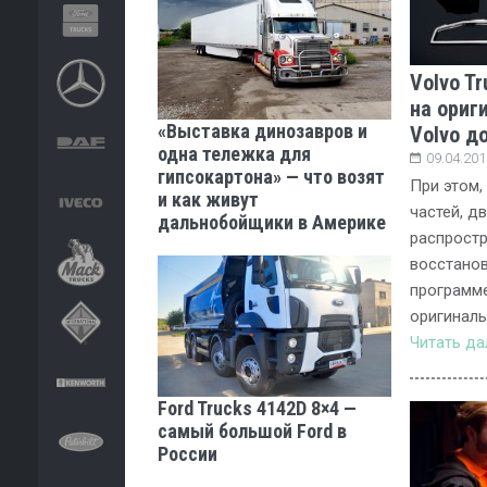
Volvo T
на ориг
«Выставка динозавров и
Volvo д
одна тележка для
09.04.201
гипсокартона» — что возят
При этом,
и как живут
частей, д
дальнобойщики в Америке
распростр
восстанов
программе
оригиналь
Читать д
Ford Trucks 4142D 8×4 —
самый большой Ford в
России