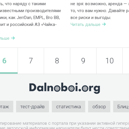
ь, что наряду с такими
не зря: возможно, аренда — 
 известными производителями
то, что вам нужно. Давайте 
ки, как JerrDan, EMPL, Bro BB,
все риски и выгоды.
оит и российский АЗ «Чайка-
Читать дальше
альше
6
7
8
9
10
ртаж
тест-драйв
статистика
обзор
Блиц
пирование материалов с портала при указании активной гиперс
ие авторской информации нарушители будут нести ответствен