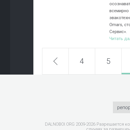
осознават
всемирно
эвакотехни
Omars, ст
Сервис».
Читать д
prev
4
5
репо
DALNOBOI.ORG 2009-2026 Разрешается ко
случаях за размещен