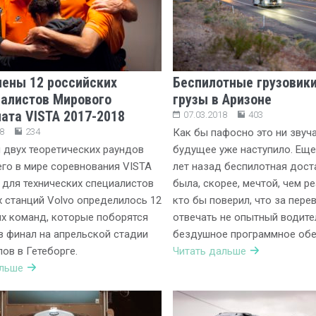
ены 12 российских
Беспилотные грузовики
алистов Мирового
грузы в Аризоне
ата VISTA 2017-2018
07.03.2018
403
8
234
Как бы пафосно это ни звуча
 двух теоретических раундов
будущее уже наступило. Еще
го в мире соревнования VISTA
лет назад беспилотная дост
 для технических специалистов
была, скорее, мечтой, чем 
 станций Volvo определилось 12
кто бы поверил, что за пере
х команд, которые поборятся
отвечать не опытный водител
в финал на апрельской стадии
бездушное программное обе
ов в Гетеборге.
Читать дальше
альше