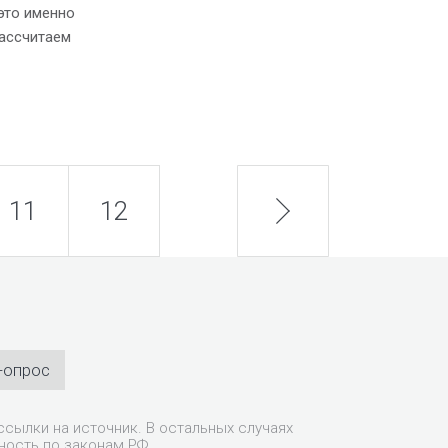
это именно
рассчитаем
11
12
next
-опрос
сылки на источник. В остальных случаях
ность по законам РФ.