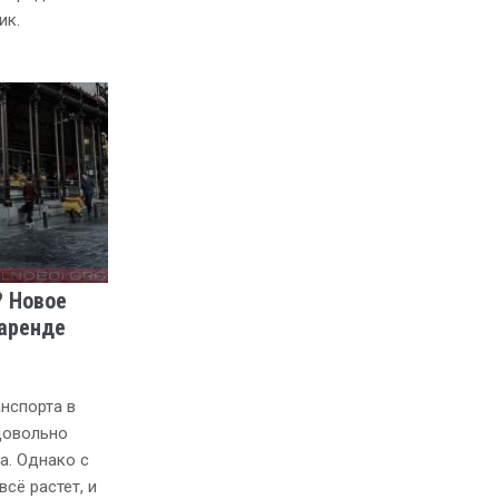
ик.
? Новое
 аренде
нспорта в
довольно
а. Однако с
сё растет, и