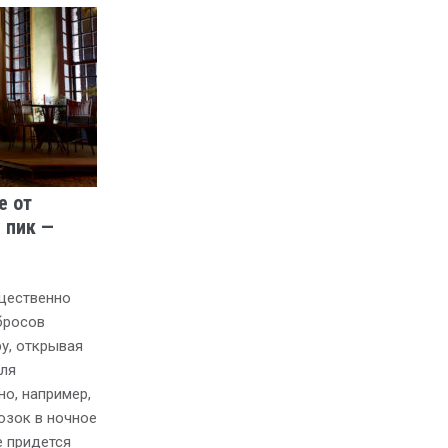
е от
 пик —
щественно
бросов
у, открывая
ля
но, например,
озок в ночное
е придется