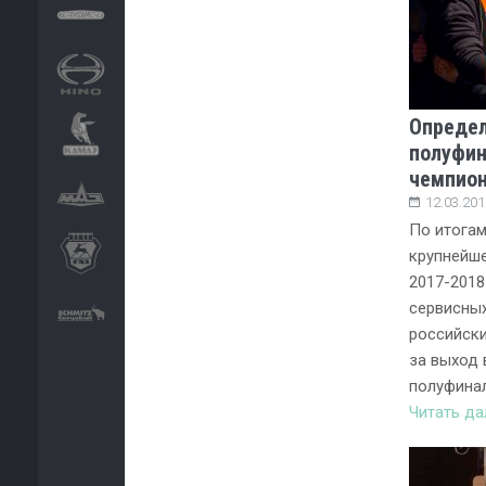
Определ
полуфин
чемпион
12.03.201
По итогам
крупнейше
2017-2018
сервисных
российски
за выход 
полуфинал
Читать д