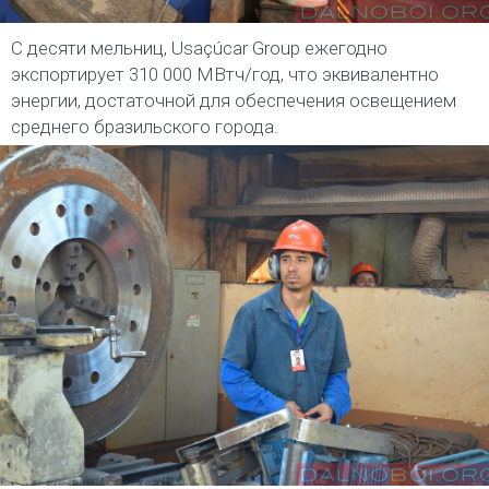
С десяти мельниц, Usaçúcar Group ежегодно
экспортирует 310 000 МВтч/год, что эквивалентно
энергии, достаточной для обеспечения освещением
среднего бразильского города.