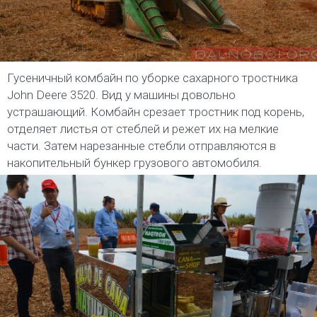
Гусеничный комбайн по уборке сахарного тростника
John Deere 3520. Вид у машины довольно
устрашающий. Комбайн срезает тростник под корень,
отделяет листья от стеблей и режет их на мелкие
части. Затем нарезанные стебли отправляются в
накопительный бункер грузового автомобиля.