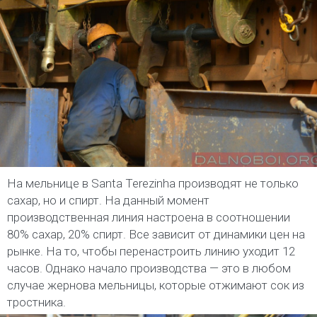
На мельнице в Santa Terezinha производят не только
сахар, но и спирт. На данный момент
производственная линия настроена в соотношении
80% сахар, 20% спирт. Все зависит от динамики цен на
рынке. На то, чтобы перенастроить линию уходит 12
часов. Однако начало производства — это в любом
случае жернова мельницы, которые отжимают сок из
тростника.