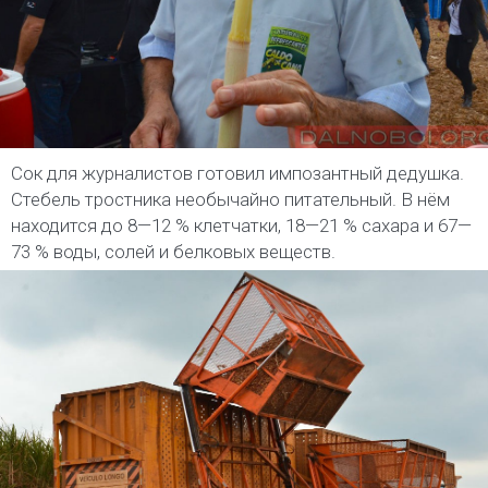
Сок для журналистов готовил импозантный дедушка.
Стебель тростника необычайно питательный. В нём
находится до 8—12 % клетчатки, 18—21 % сахара и 67—
73 % воды, солей и белковых веществ.