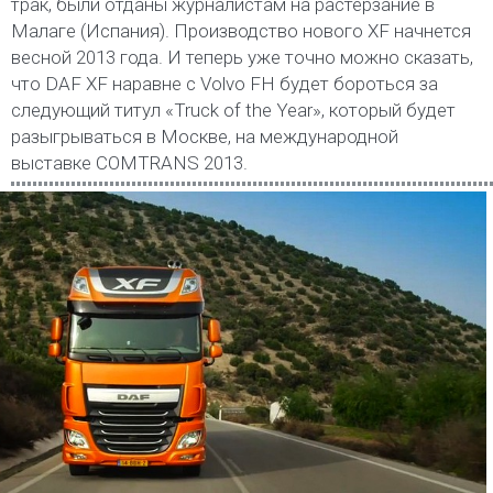
трак, были отданы журналистам на растерзание в
Малаге (Испания). Производство нового XF начнется
весной 2013 года. И теперь уже точно можно сказать,
что DAF XF наравне с Volvo FH будет бороться за
следующий титул «Truck of the Year», который будет
разыгрываться в Москве, на международной
выставке COMTRANS 2013.