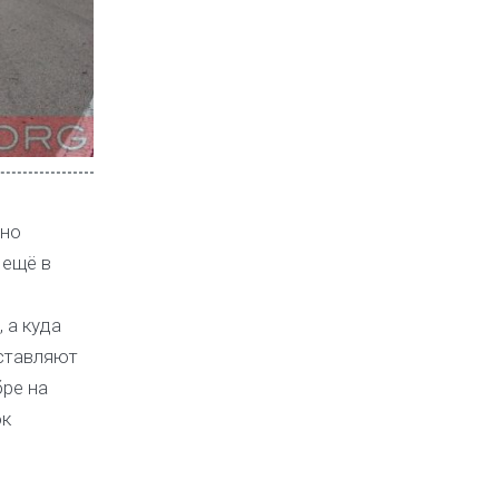
нно
 ещё в
 а куда
оставляют
бре на
ок