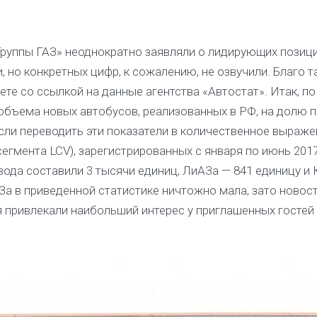
Группы ГАЗ» неоднократно заявляли о лидирующих позиц
 но конкретных цифр, к сожалению, не озвучили. Благо 
те со ссылкой на данные агентства «Автостат». Итак, по
 объема новых автобусов, реализованных в РФ, на долю 
сли переводить эти показатели в количественное выражен
сегмента LCV), зарегистрированных с января по июнь 2017
ода составили 3 тысячи единиц, ЛиАЗа — 841 единицу и
За в приведенной статистике ничтожно мала, зато новост
я привлекали наибольший интерес у приглашенных гостей