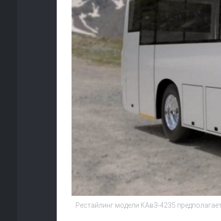
Рестайлинг модели КАвЗ-4235 предполагает