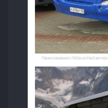
Перекочевавшие с ПАЗа на КАвЗ автобу