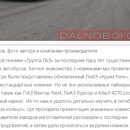
ов, фото автора и компании-производителя
й техники «Группа ГАЗ» за последние пару лет существе
автобусов. Беглое знакомство с новинками мы провели
 где были представлены обновленный ЛиАЗ «Круиз New»,
естандартные новинки. Но не эти эксклюзивные лайнеры,
такие как ПАЗ Вектор Next, ЛиАЗ Курсор и КАвЗ-4270 с
й каркас. Их-то нам и удалось детально изучить в октя
е кольцо», где проходила презентация указанных новин
вители заводов-изготовителей рассказали о последних
предприятий, а затем дали прокатиться за рулем новинок