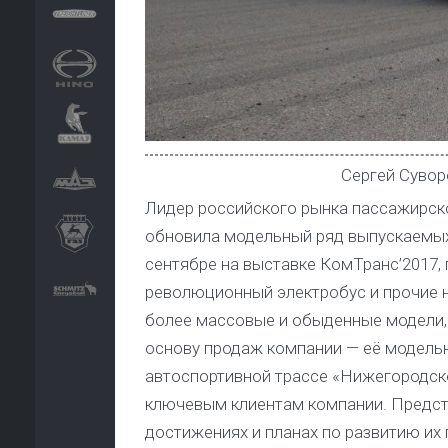
Сергей Сувор
Лидер российского рынка пассажирско
обновила модельный ряд выпускаемых 
сентябре на выставке КомТранс’2017,
революционный электробус и прочие н
более массовые и обыденные модели, 
основу продаж компании — её модельны
автоспортивной трассе «Нижегородско
ключевым клиентам компании. Предста
достижениях и планах по развитию их 