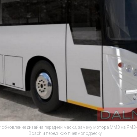
 обновление дизайна передней маски, замену мотора ММЗ на ЯМЗ-
Bosch и переднюю пневмоподвеску