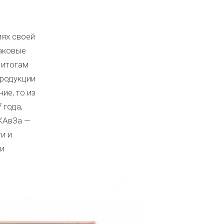
иях своей
таковые
 итогам
продукции
ие, то из
 года,
 КАвЗа —
и и
 и