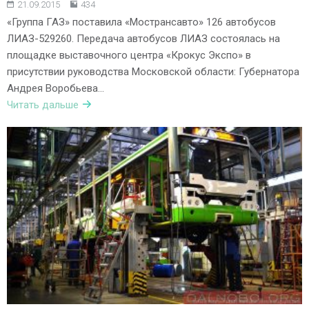
21.09.2015
434
«Группа ГАЗ» поставила «Мострансавто» 126 автобусов
ЛИАЗ-529260. Передача автобусов ЛИАЗ состоялась на
площадке выставочного центра «Крокус Экспо» в
присутствии руководства Московской области: Губернатора
Андрея Воробьева…
Читать дальше