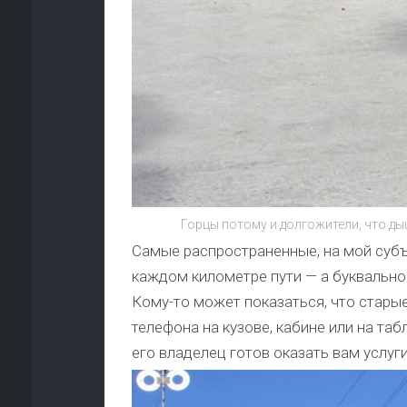
Горцы потому и долгожители, что ды
Самые распространенные, на мой субъ
каждом километре пути — а буквально
Кому-то может показаться, что стар
телефона на кузове, кабине или на таб
его владелец готов оказать вам услуги