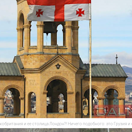
икобритания и ее столица Лондон?! Ничего подобного: это Грузия и