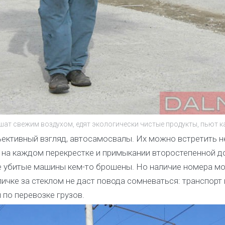
шат свежим воздухом, едят экологически чистые продукты, пьют к
ективный взгляд, автосамосвалы. Их можно встретить не 
 на каждом перекрестке и примыкании второстепенной д
ые убитые машины кем-то брошены. Но наличие номера м
личке за стеклом не даст повода сомневаться: транспорт н
 по перевозке грузов.