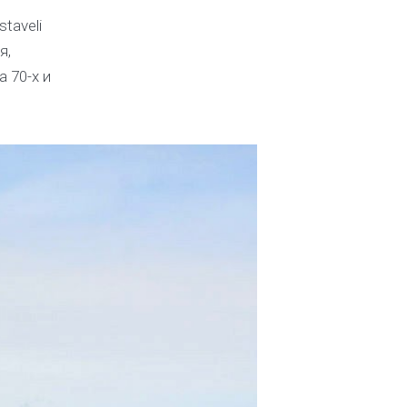
taveli
я,
 70-х и