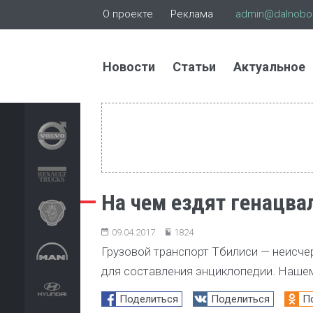
О проекте
Реклама
admin@dalnoboi
Новости
Статьи
Актуальное
На чем ездят генацва
09.04.2017
1824
Грузовой транспорт Тбилиси — неисче
для составления энциклопедии. Нашему
Поделиться
Поделиться
П