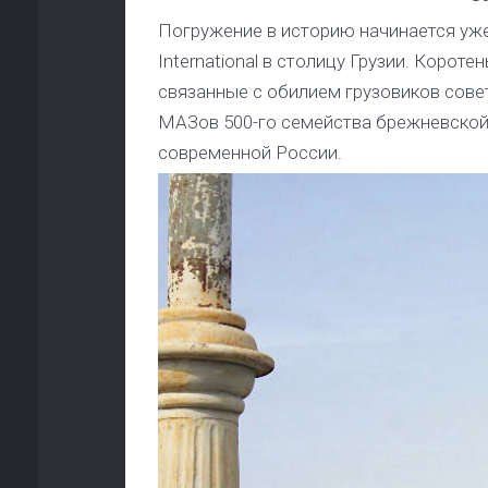
Погружение в историю начинается уже 
International в столицу Грузии. Корот
связанные с обилием грузовиков совет
МАЗов 500-го семейства брежневской 
современной России.