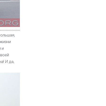
большая,
 жизни
 и
своей
а! И да,