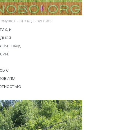
 смущать, это ведь рудовоз
ах, и
одная
аря тому,
сии.
сь с
словиям
лотностью