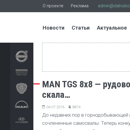
О проекте
Реклама
admin@dalnoboi
Новости
Статьи
Актуальное
MAN TGS 8х8 — рудовоз
скала…
04.07.2016
8874
До недавних пор в горнодобывающей
сочлененные самосвалы. Теперь конк