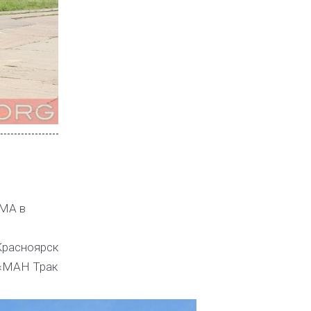
UMA в
Красноярск
 «МАН Трак