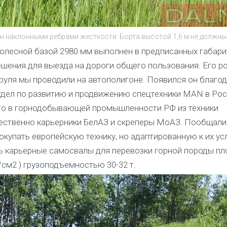
ен наклонными ребрами жесткости. Борта высотой 1,6 м не должны
олесной базой 2980 мм выполнен в предписанных габарит
ешения для выезда на дороги общего пользования. Его р
руля мы проводили на автополигоне. Появился он благод
отдел по развитию и продвижению спецтехники MAN в Рос
что в горнодобывающей промышленности РФ из техники
ственно карьерники БелАЗ и скреперы МоАЗ. Пообщали
покупать европейскую технику, но адаптированную к их у
сь карьерные самосвалы для перевозки горной породы п
 кг/см2 ) грузоподъемностью 30-32 т.