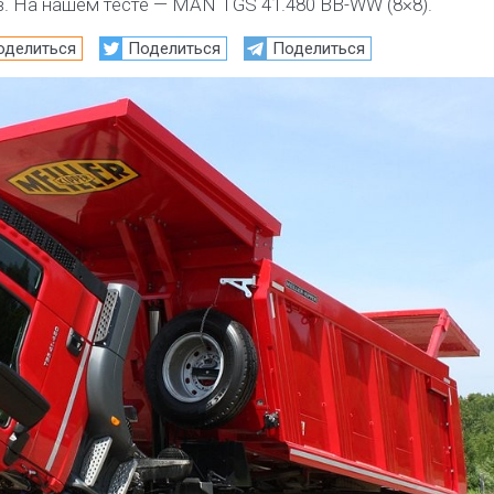
в. На нашем тесте — MAN TGS 41.480 BB-WW (8×8).
оделиться
Поделиться
Поделиться