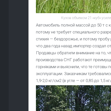
Кузов объемом 21 «куб» усил
Автомобиль полной массой до 50 т с к
потому не требует специального разр
стихия — бездорожье, и потому пробу 
что два года назад импортер создал 
Продавцы обратили внимание на то, 
производства СНГ работают преимуще
горняками и выяснили, что те готовы 
эксплуатации. Заказчикам требовали
1,9-2,0 кг/см2 (в угле — от 0,85 до 1,5