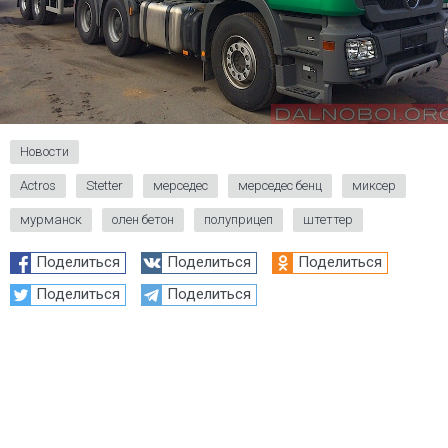
Новости
Actros
Stetter
мерседес
мерседес бенц
миксер
мурманск
олен бетон
полуприцеп
штеттер
Поделиться
Поделиться
Поделиться
Поделиться
Поделиться