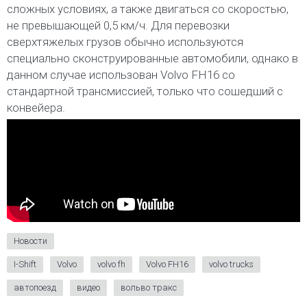
сложных условиях, а также двигаться со скоростью,
не превышающей 0,5 км/ч. Для перевозки
сверхтяжелых грузов обычно используются
специально сконструированные автомобили, однако в
данном случае использован Volvo FH16 со
стандартной трансмиссией, только что сошедший с
конвейера.
Новости
I-Shift
Volvo
volvo fh
Volvo FH16
volvo trucks
автопоезд
видео
вольво тракс