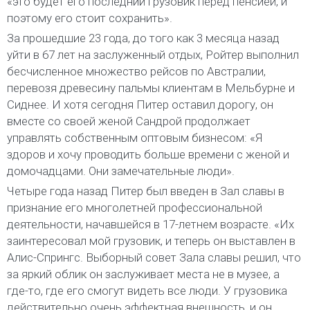
«это будет его последний грузовик перед пенсией, и
поэтому его стоит сохранить».
За прошедшие 23 года, до того как 3 месяца назад
уйти в 67 лет на заслуженный отдых, Ройтер выполнил
бесчисленное множество рейсов по Австралии,
перевозя древесину пальмы клиентам в Мельбурне и
Сиднее. И хотя сегодня Питер оставил дорогу, он
вместе со своей женой Сандрой продолжает
управлять собственным оптовым бизнесом: «Я
здоров и хочу проводить больше времени с женой и
домочадцами. Они замечательные люди».
Четыре года назад Питер был введен в Зал славы в
признание его многолетней профессиональной
деятельности, начавшейся в 17-летнем возрасте. «Их
заинтересовал мой грузовик, и теперь он выставлен в
Алис-Спрингс. Выборный совет Зала славы решил, что
за яркий облик он заслуживает места не в музее, а
где-то, где его смогут видеть все люди. У грузовика
действительно очень эффектная внешность, и он