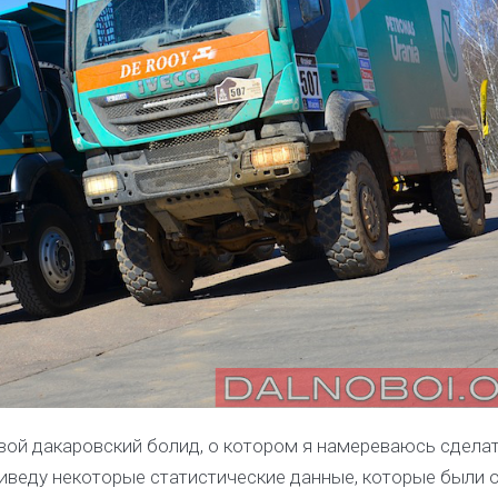
вой дакаровский болид, о котором я намереваюсь сдела
риведу некоторые статистические данные, которые были 