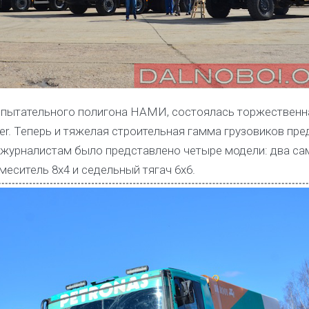
испытательного полигона НАМИ, состоялась торжественн
er. Теперь и тяжелая строительная гамма грузовиков пр
 журналистам было представлено четыре модели: два са
меситель 8х4 и седельный тягач 6х6.