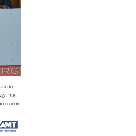
сии по
ду, где
о с этой