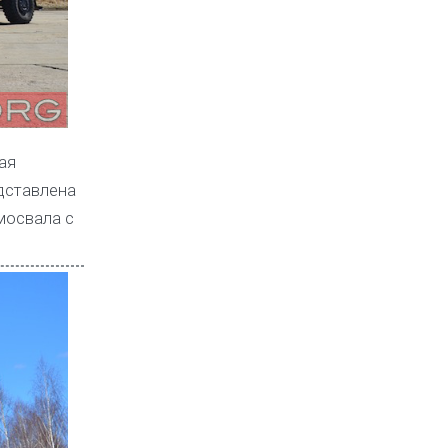
ая
едставлена
мосвала с