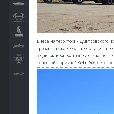
Вчера, на территории Дмитровского 
презентация обновленного Iveco Trakk
в едином корпоративном стиле. Всего
колесной формулой 8х4 и 6х6, бетонос