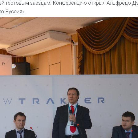
й тестовым заездам. Конференцию открыл Альфредо Дэ
о Руссия».