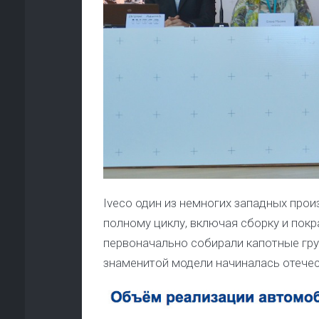
Iveco один из немногих западных прои
полному циклу, включая сборку и покр
первоначально собирали капотные груз
знаменитой модели начиналась отечес