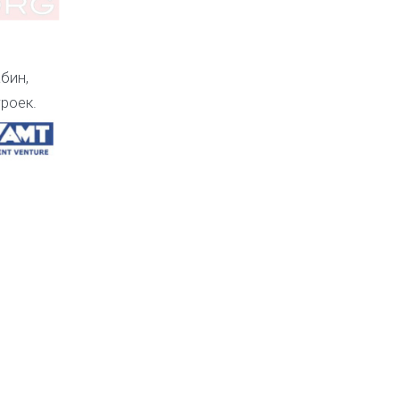
бин,
роек.