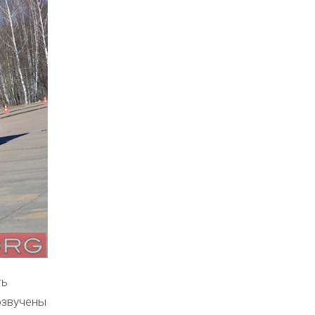
ть
озвучены