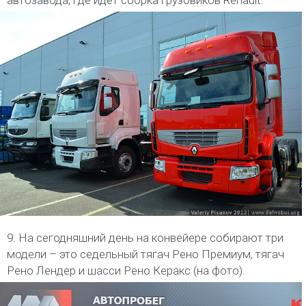
9. На сегодняшний день на конвейере собирают три
модели – это седельный тягач Рено Премиум, тягач
Рено Лендер и шасси Рено Керакс (на фото).