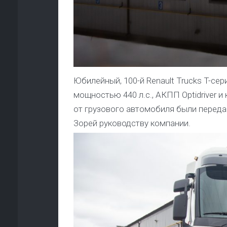
Юбилейный, 100-й Renault Trucks T-се
мощностью 440 л.с., АКПП Optidriver 
от грузового автомобиля были перед
Зорей руководству компании.