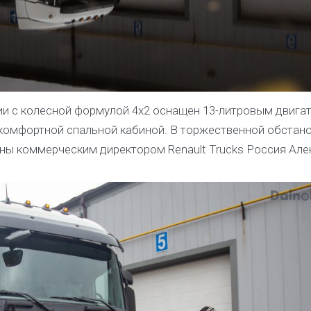
рии с колесной формулой 4х2 оснащен 13-литровым двига
и комфортной спальной кабиной. В торжественной обстан
аны коммерческим директором Renault Trucks Россия Ал