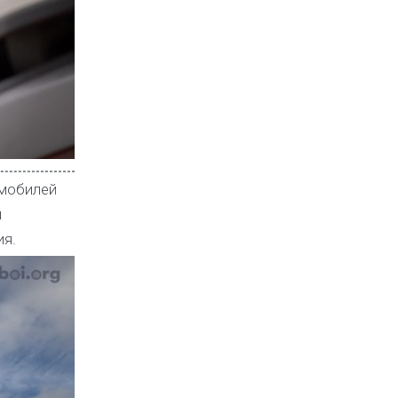
омобилей
и
ия.