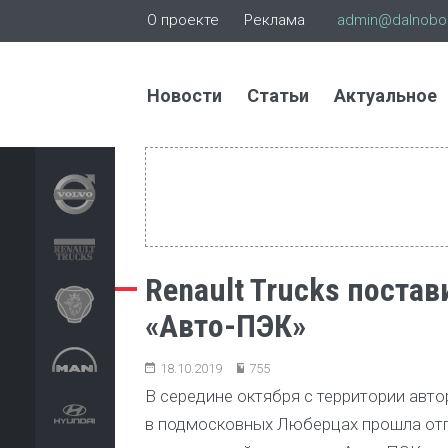
О проекте
Реклама
admin@dalnoboi
Новости
Статьи
Актуальное
Renault Trucks поста
«Авто-ПЭК»
18.10.2019
755
В середине октября с территории авто
в подмосковных Люберцах прошла отгр