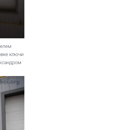
телем
овке ключи
ександром