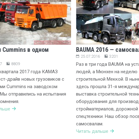
 Cummins в одном
BAUMA 2016 — самосв
е
25.07.2016
3201
7
8809
Раз в три года BAUMA на ус
I квартала 2017 года КАМАЗ
людей, а Мюнхен на неделю 
ест-драйв новых грузовиков с
строительной Меккой. В нын
ями Cummins на заводском
здесь прошла 31-я междуна
 Мы отправились на испытания
выставка строительной техни
сомнения.
оборудования для производ
альше
стройматериалов, дорожной 
спецтехники. Наш обзор по
самосвалам.
Читать дальше