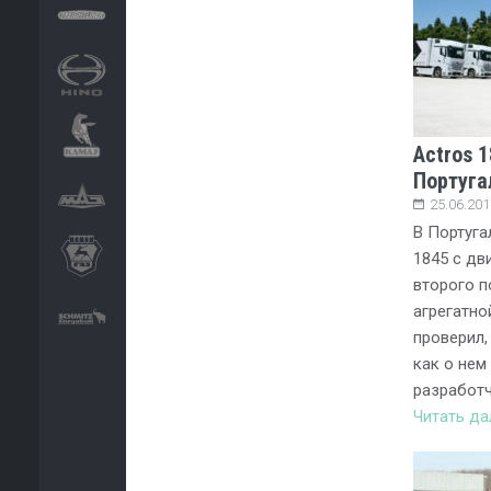
Actros 1
Португа
25.06.201
В Португа
1845 с дв
второго п
агрегатно
проверил,
как о нем
разработч
Читать д