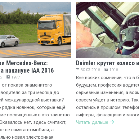
ки Mercedes-Benz:
Daimler крутит колесо 
а накануне IAA 2016
30.03.2016
1016
6
1977
Вне всяких сомнений, что в
 от показа знаменитого
будущем, профессия водител
водителя за три месяца до
серьезные изменения, а воз
ей международной выставки?
совсем уйдет в историю. Так
 рядка новинок, которые ещё
остались в прошлом: телефо
оме посвящённых в это таинство
лифтеры, фонарщики и многи
 Оказалось нет, здесь считают,
Читать дальше
ое не сами автомобили, а
льно новая электронная