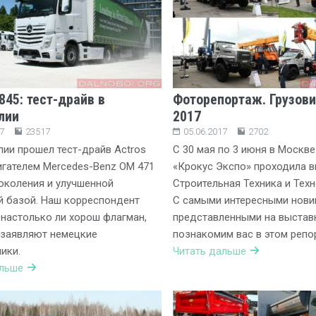
845: тест-драйв в
Фоторепортаж. Грузови
лии
2017
7
23517
05.06.2017
2702
лии прошел тест-драйв Actros
С 30 мая по 3 июня в Москв
игателем Mercedes-Benz ОМ 471
«Крокус Экспо» проходила 
околения и улучшенной
Строительная Техника и Техн
й базой. Наш корреспондент
С самыми интересными нови
 настолько ли хорош флагман,
представленными на выстав
 заявляют немецкие
познакомим вас в этом репо
ики.
Читать дальше
альше