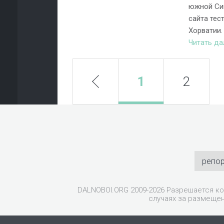
южной Си
сайта тес
Хорватии.
Читать д
prev
1
2
репо
DALNOBOI.ORG 2009-2026 Разрешается ко
случаях за размещен