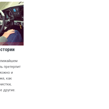
истории
 ближайшем
ь претерпит
можно и
же, как
нистки,
е другие.