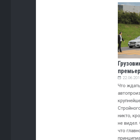
Грузови
премьер
22.06.201
Что ждать
автопроиз
крупнейш
Стройного
никто, кр
не видел.
что главн
принципиа