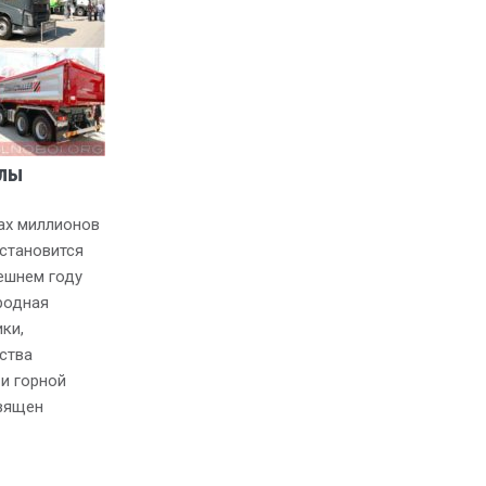
алы
тах миллионов
становится
ешнем году
родная
ки,
ства
и горной
священ