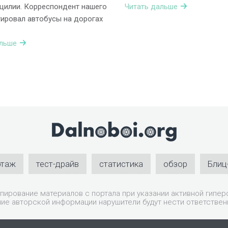
цилии. Корреспондент нашего
Читать дальше
тировал автобусы на дорогах
альше
ртаж
тест-драйв
статистика
обзор
Блиц
пирование материалов с портала при указании активной гиперс
ие авторской информации нарушители будут нести ответствен