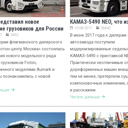
редставил новое
КАМАЗ-5490 NEO, что и
ие грузовиков для России
10.08.2017
26642
7
5452
В июне 2017 года к дилерам
ории флагманского дилерского
автозавода поступили
отон центр Москва» состоялась
модернизированные седельн
ия нового модельного ряда
КАМАЗ-5490 с приставкой NE
 грузовиков Foton,
Практически неотличимые о
енного моделями Aumark и
дореформенных машин внешн
ы познакомились с новой
тем не менее, претерпели с
компоновочные изменения, 
альше
и расскажем.
Читать дальше