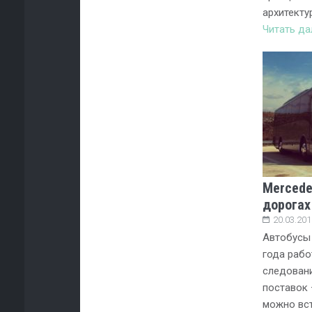
архитекту
Читать д
Mercede
дорогах
20.03.201
Автобусы 
года рабо
следовани
поставок 
можно вст