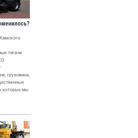
зменилось?
 Камского
ые тягачи
O.
т
е, грузовики,
ущественные
о которых мы