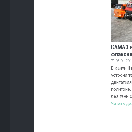
КАМАЗ и
флакон
03.04.201
В канун I
устроил т
двигател
полигоне.
без тени 
Читать д