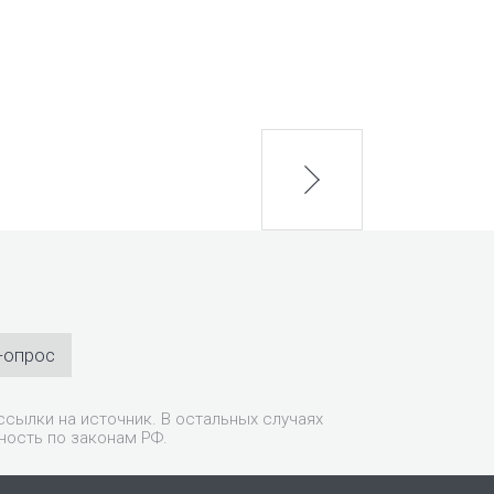
next
-опрос
сылки на источник. В остальных случаях
ность по законам РФ.