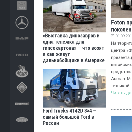
Foton п
поколен
«Выставка динозавров и
01.09.201
одна тележка для
На террит
гипсокартона» — что возят
центра «Ф
и как живут
презентац
дальнобойщики в Америке
китайских
представл
Auman. М
техникой.
Читать д
Ford Trucks 4142D 8×4 —
самый большой Ford в
России