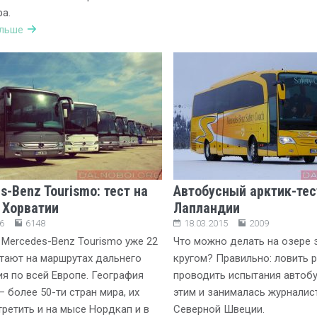
ра.
альше
s-Benz Tourismo: тест на
Автобусный арктик-тес
 Хорватии
Лапландии
6
6148
18.03.2015
2009
Mercedes-Benz Tourismo уже 22
Что можно делать на озере
тают на маршрутах дальнего
кругом? Правильно: ловить р
я по всей Европе. География
проводить испытания автоб
– более 50-ти стран мира, их
этим и занималась журналис
ретить и на мысе Нордкап и в
Северной Швеции.