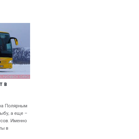
т в
 за Полярным
ыбу, а еще –
усов. Именно
ты в