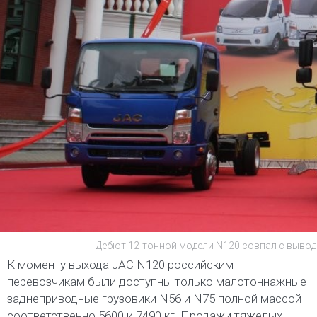
Дебют 12-тонной модели N120 совпал с выводо
К моменту выхода JAC N120 российским
перевозчикам были доступны только малотоннажные
заднеприводные грузовики N56 и N75 полной массой
соответственно 5600 и 7490 кг. Продажи тяжелых