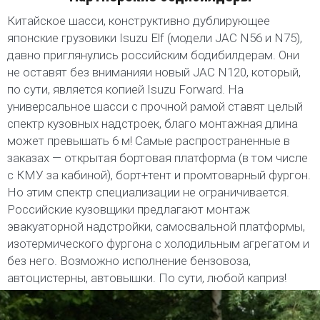
Китайское шасси, конструктивно дублирующее
японские грузовики Isuzu Elf (модели JAC N56 и N75),
давно приглянулись российским бодибилдерам. Они
не оставят без вниманияи новый JAC N120, который,
по сути, является копией Isuzu Forward. На
универсальное шасси с прочной рамой ставят целый
спектр кузовных надстроек, благо монтажная длина
может превышать 6 м! Самые распространенные в
заказах — открытая бортовая платформа (в том числе
с КМУ за кабиной), борт+тент и промтоварный фургон.
Но этим спектр специализации не ограничивается.
Российские кузовщики предлагают монтаж
эвакуаторной надстройки, самосвальной платформы,
изотермического фургона с холодильным агрегатом и
без него. Возможно исполнение бензовоза,
автоцистерны, автовышки. По сути, любой каприз!