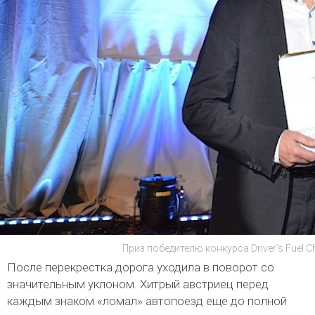
Приз победителю конкурса Driver’s Fuel 
После перекрестка дорога уходила в поворот со
значительным уклоном. Хитрый австриец перед
каждым знаком «ломал» автопоезд еще до полной