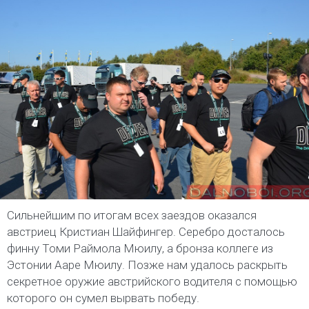
Сильнейшим по итогам всех заездов оказался
австриец Кристиан Шайфингер. Серебро досталось
финну Томи Раймола Мюилу, а бронза коллеге из
Эстонии Ааре Мюилу. Позже нам удалось раскрыть
секретное оружие австрийского водителя с помощью
которого он сумел вырвать победу.