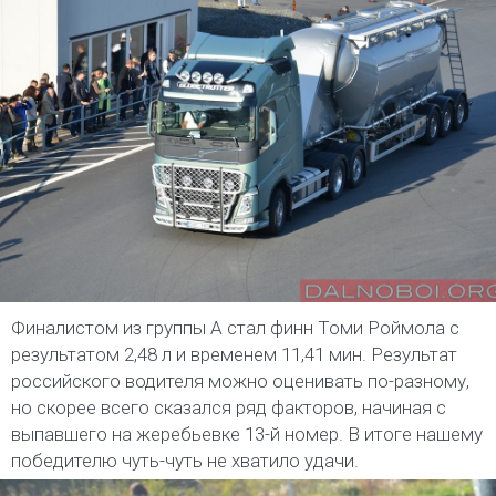
Финалистом из группы А стал финн Томи Роймола с
результатом 2,48 л и временем 11,41 мин. Результат
российского водителя можно оценивать по-разному,
но скорее всего сказался ряд факторов, начиная с
выпавшего на жеребьевке 13-й номер. В итоге нашему
победителю чуть-чуть не хватило удачи.