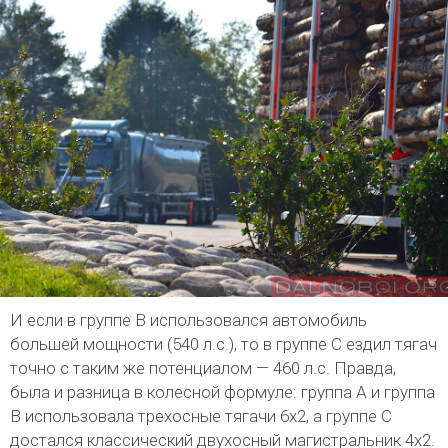
И если в группе В использовался автомобиль
большей мощности (540 л.с.), то в группе С ездил тягач
точно с таким же потенциалом — 460 л.с. Правда,
была и разница в колесной формуле: группа А и группа
В использовала трехосные тягачи 6х2, а группе С
достался классический двухосный магистральник 4х2.