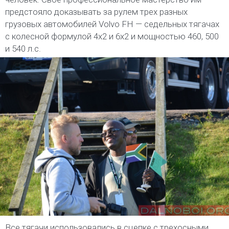
предстояло доказывать за рулем трех разных
грузовых автомобилей Volvo FH — седельных тягачах
с колесной формулой 4х2 и 6х2 и мощностью 460, 500
и 540 л.с.
Все тягачи использовались в сцепке с трехосными