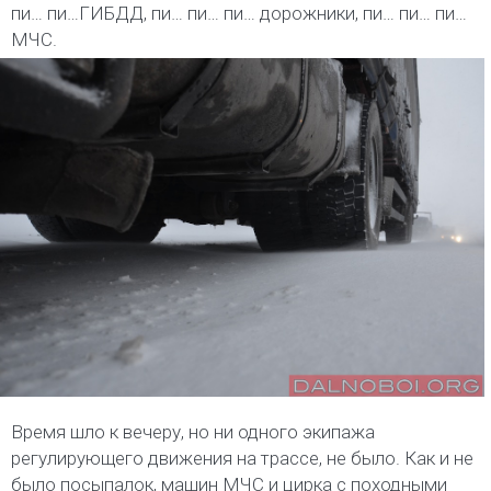
пи… пи…ГИБДД, пи… пи… пи… дорожники, пи… пи… пи…
МЧС.
Время шло к вечеру, но ни одного экипажа
регулирующего движения на трассе, не было. Как и не
было посыпалок, машин МЧС и цирка с походными