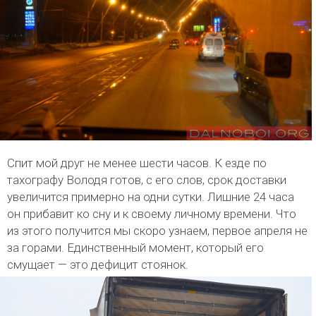
Спит мой друг не менее шести часов. К езде по
тахографу Володя готов, с его слов, срок доставки
увеличится примерно на одни сутки. Лишние 24 часа
он прибавит ко сну и к своему личному времени. Что
из этого получится мы скоро узнаем, первое апреля не
за горами. Единственный момент, который его
смущает — это дефицит стоянок.