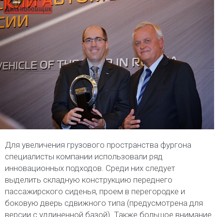
Для увеличения грузового пространства фургона
специалисты компании использовали ряд
инновационных подходов. Среди них следует
выделить складную конструкцию переднего
пассажирского сиденья, проем в перегородке и
боковую дверь сдвижного типа (предусмотрена для
версии с удлиненной базой). Также большое внимание