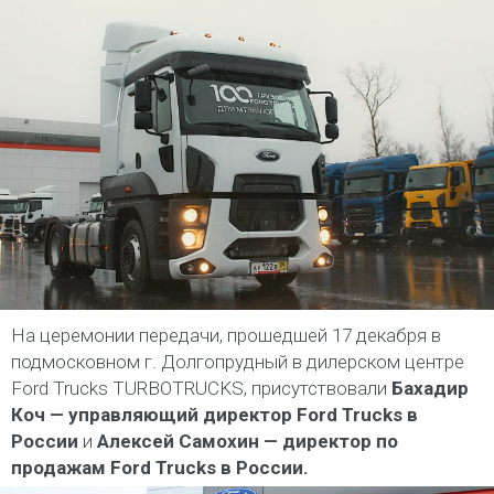
На церемонии передачи, прошедшей 17 декабря в
подмосковном г. Долгопрудный в дилерском центре
Ford Trucks TURBOTRUCKS, присутствовали
Бахадир
Коч — управляющий директор Ford Trucks в
России
и
Алексей Самохин — директор по
продажам Ford Trucks в России.