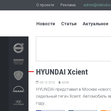
О проекте
Реклама
admin@dalnoboi
Новости
Статьи
Актуальное
HYUNDAI Xcient
08.10.2013
6358
HYUNDAI представил в Москве нового
седельный тягач Xcient. Автомобиль я
году…