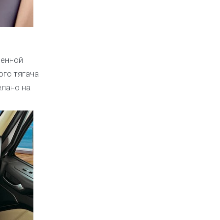
шенной
ого тягача
елано на