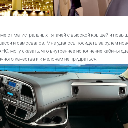
амме от магистральных тягачей с высокой крышей и повы
асси и самосвалов. Мне удалось посидеть за рулем нов
С, могу сказать, что внутреннее исполнение кабины сд
чного качества и к мелочам не придраться.