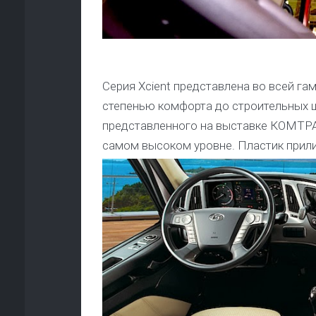
Серия Xcient представлена во всей г
степенью комфорта до строительных ш
представленного на выставке КОМТРАН
самом высоком уровне. Пластик прили