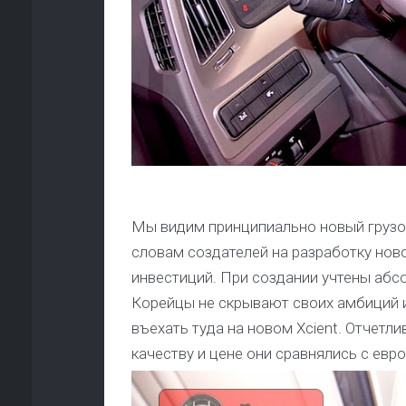
Мы видим принципиально новый грузов
словам создателей на разработку нов
инвестиций. При создании учтены абс
Корейцы не скрывают своих амбиций и
въехать туда на новом Xcient. Отчетл
качеству и цене они сравнялись с евр