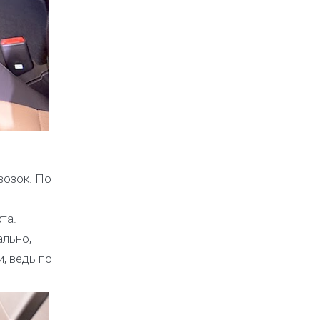
возок. По
та.
ально,
, ведь по