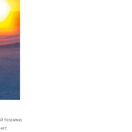
 техники,
нет.