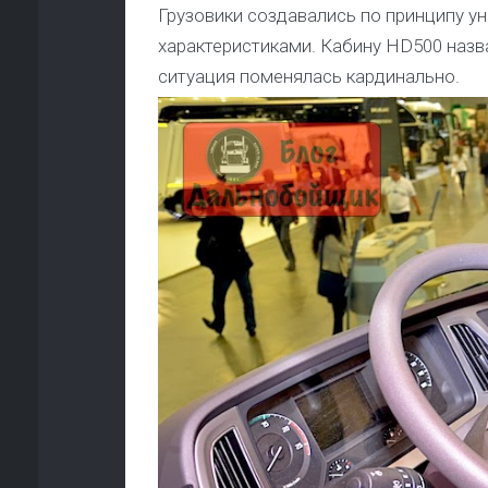
Грузовики создавались по принципу ун
характеристиками. Кабину HD500 назв
ситуация поменялась кардинально.