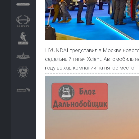
HYUNDAI представил в Москве нового
седельный тягач Xcient. Автомобиль я
году выход компании на пятое место 