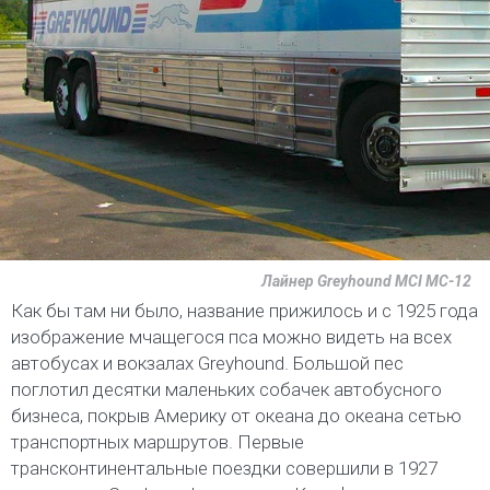
Лайнер Greyhound MCI MC-12
Как бы там ни было, название прижилось и с 1925 года
изображение мчащегося пса можно видеть на всех
автобусах и вокзалах Greyhound. Большой пес
поглотил десятки маленьких собачек автобусного
бизнеса, покрыв Америку от океана до океана сетью
транспортных маршрутов. Первые
трансконтинентальные поездки совершили в 1927