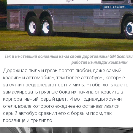
Так и не ставший основным из-за своей дороговизны GM Scenicrui
работал на имидж компании
Дорожная пыль и грязь портят любой, даже самый
красивый автомобиль, тем более автобусы, которые
за сутки преодолевают сотни миль. Чтобы хоть как-то
замаскировать грязные бока их начинают красить в
корпоративный, серый цвет. И вот однажды хозяин
отеля, возле которого ежедневно останавливался
серый автобус сравнил его с борзым псом, так
прозвище и прилипло.