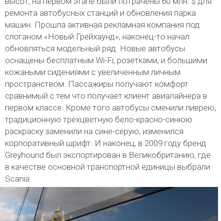
высот, на первом этапе были потрачены 60 млн. $ для
ремонта автобусных станций и обновления парка
машин. Прошла активная рекламная компания под
слоганом «Новый Грейхаунд», наконец-то начал
обновляться модельный ряд. Новые автобусы
оснащены бесплатным Wi-Fi, розетками, и большими
кожаными сидениями с увеличенным личным
пространством. Пассажиры получают комфорт
сравнимый с тем что получает клиент авиалайнера в
первом классе. Кроме того автобусы сменили ливрею,
традиционную трехцветную бело-красно-синюю
раскраску заменили на сине-серую, изменился
корпоративный шрифт. И наконец, в 2009 году бренд
Greyhound был экспортирован в Великобританию, где
в качестве основной транспортной единицы выбрали
Scania.