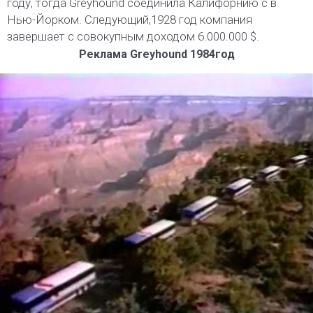
году, тогда Greyhound соединила Калифорнию с в
Нью-Йорком. Следующий,1928 год компания
завершает с совокупным доходом 6.000.000 $.
Реклама Greyhound 1984год