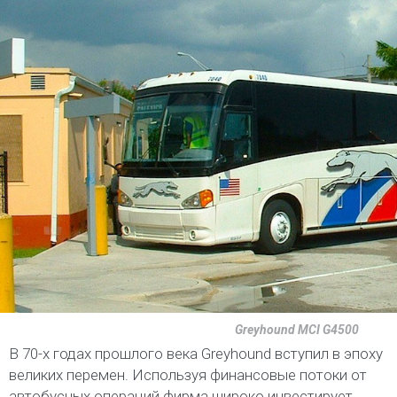
Greyhound MCI G4500
В 70-х годах прошлого века Greyhound вступил в эпоху
великих перемен. Используя финансовые потоки от
автобусных операций фирма широко инвестирует