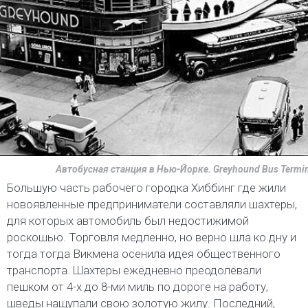
Автобусная станция в Нью-Йорке. Greyhound Bus Termina
Большую часть рабочего городка Хиббинг где жили
новоявленные предприниматели составляли шахтеры,
для которых автомобиль был недостижимой
роскошью. Торговля медленно, но верно шла ко дну и
тогда тогда Викмена осенила идея общественного
транспорта. Шахтеры ежедневно преодолевали
пешком от 4-х до 8-ми миль по дороге на работу,
шведы нащупали свою золотую жилу. Последний,