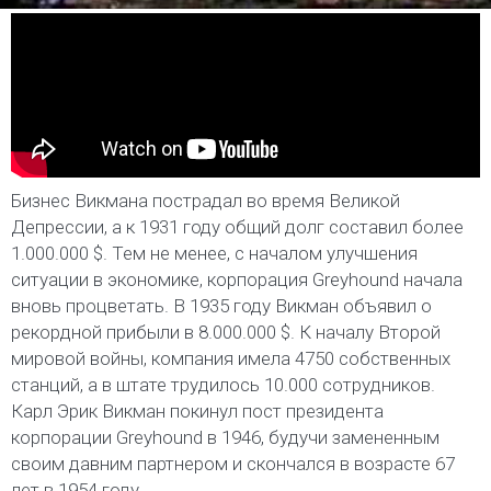
Бизнес Викмана пострадал во время Великой
Депрессии, а к 1931 году общий долг составил более
1.000.000 $. Тем не менее, с началом улучшения
ситуации в экономике, корпорация Greyhound начала
вновь процветать. В 1935 году Викман объявил о
рекордной прибыли в 8.000.000 $. К началу Второй
мировой войны, компания имела 4750 собственных
станций, а в штате трудилось 10.000 сотрудников.
Карл Эрик Викман покинул пост президента
корпорации Greyhound в 1946, будучи замененным
своим давним партнером и скончался в возрасте 67
лет в 1954 году.