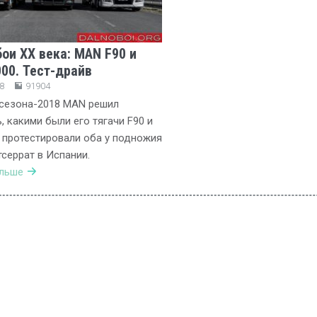
ои ХХ века: MAN F90 и
00. Тест-драйв
8
91904
 сезона-2018 MAN решил
, какими были его тягачи F90 и
 протестировали оба у подножия
серрат в Испании.
альше