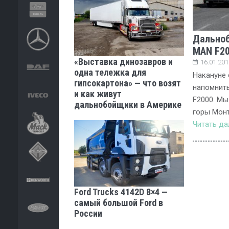
Дальноб
MAN F20
«Выставка динозавров и
16.01.201
одна тележка для
Накануне
гипсокартона» — что возят
напомнить
и как живут
F2000. Мы
дальнобойщики в Америке
горы Монт
Читать д
Ford Trucks 4142D 8×4 —
самый большой Ford в
России