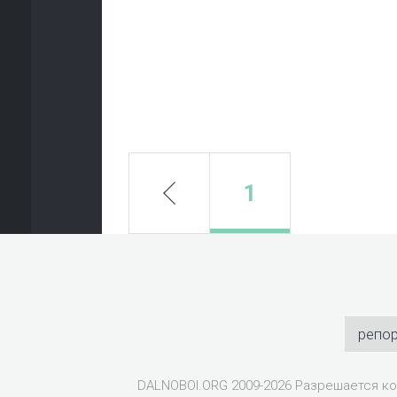
prev
1
репо
DALNOBOI.ORG 2009-2026 Разрешается ко