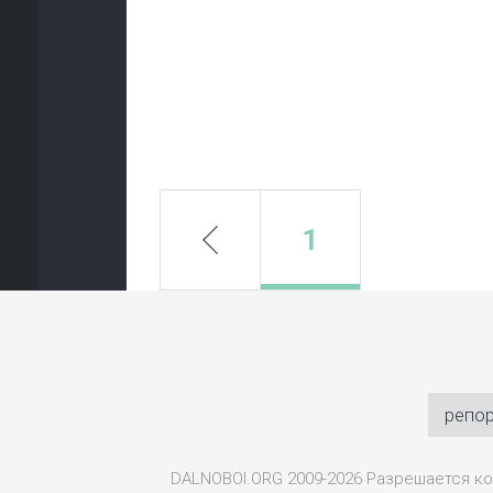
prev
1
репо
DALNOBOI.ORG 2009-2026 Разрешается ко