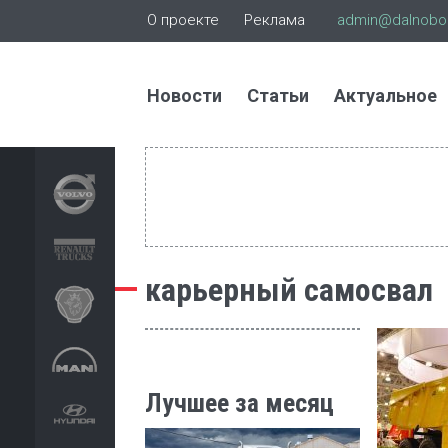
О проекте
Реклама
admin@dalnoboi
Новости
Статьи
Актуальное
карьерный самосвал
Лучшее за месяц