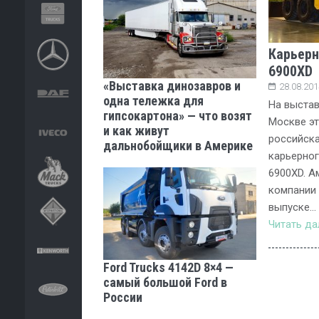
Карьерн
6900XD
«Выставка динозавров и
28.08.201
одна тележка для
На выста
гипсокартона» — что возят
Москве эт
и как живут
российска
дальнобойщики в Америке
карьерног
6900XD. А
компании 
выпуске…
Читать д
Ford Trucks 4142D 8×4 —
самый большой Ford в
России