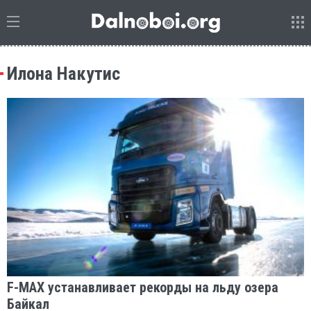
Илона Накутис
F-MAX устанавливает рекорды на льду озера
Байкал