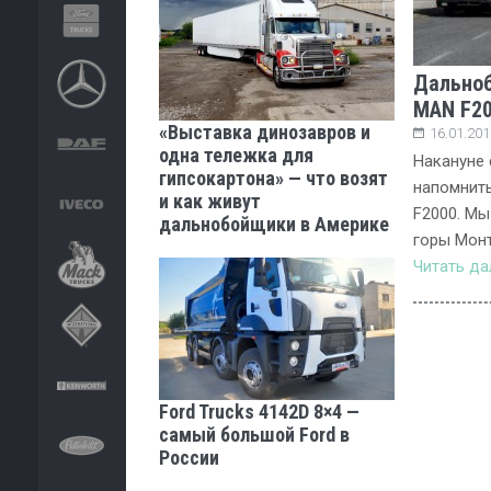
Дальноб
MAN F20
«Выставка динозавров и
16.01.201
одна тележка для
Накануне
гипсокартона» — что возят
напомнить
и как живут
F2000. Мы
дальнобойщики в Америке
горы Монт
Читать д
Ford Trucks 4142D 8×4 —
самый большой Ford в
России