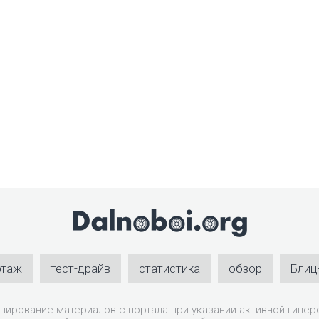
ртаж
тест-драйв
статистика
обзор
Блиц
пирование материалов с портала при указании активной гиперс