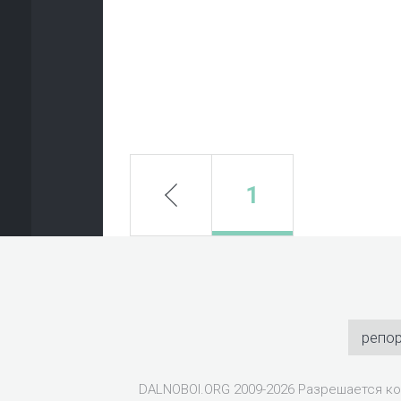
prev
1
репо
DALNOBOI.ORG 2009-2026 Разрешается ко