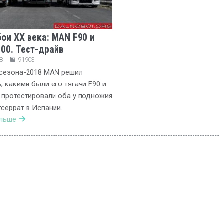
ои ХХ века: MAN F90 и
00. Тест-драйв
8
91903
 сезона-2018 MAN решил
, какими были его тягачи F90 и
 протестировали оба у подножия
серрат в Испании.
альше