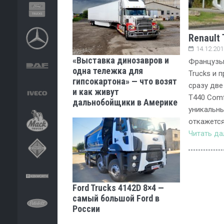
Renault
14.12.201
«Выставка динозавров и
Французы 
одна тележка для
Trucks и 
гипсокартона» — что возят
сразу две
и как живут
T440 Comf
дальнобойщики в Америке
уникальны
откажется
Читать д
Ford Trucks 4142D 8×4 —
самый большой Ford в
России