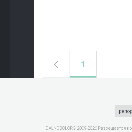
prev
1
репо
DALNOBOI.ORG 2009-2026 Разрешается ко