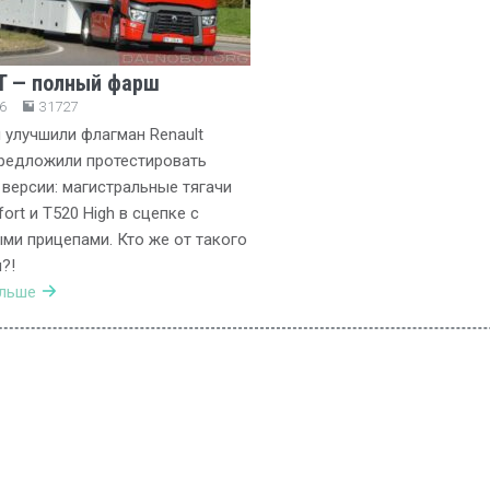
 T — полный фарш
6
31727
улучшили флагман Renault
предложили протестировать
 версии: магистральные тягачи
ort и T520 High в сцепке с
ми прицепами. Кто же от такого
?!
альше