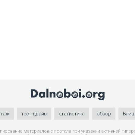
ртаж
тест-драйв
статистика
обзор
Блиц
пирование материалов с портала при указании активной гиперс