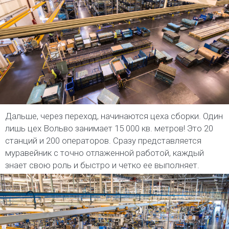
Дальше, через переход, начинаются цеха сборки. Один
лишь цех Вольво занимает 15 000 кв. метров! Это 20
станций и 200 операторов. Сразу представляется
муравейник с точно отлаженной работой, каждый
знает свою роль и быстро и четко ее выполняет.