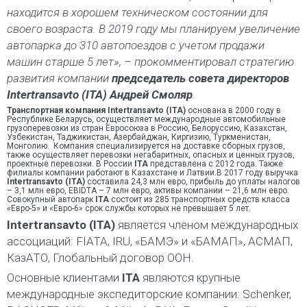
находится в хорошем техническом состоянии для
своего возраста. В 2019 году мы планируем увеличение
автопарка до 310 автопоездов с учетом продажи
машин старше 5 лет», – прокомментировал стратегию
развития компании
председатель совета директоров
Intertransavto (ITA) Андрей Смоляр
.
Транспортная компания Intertransavto (ITA)
основана в 2000 году в
Республике Беларусь, осуществляет международные автомобильные
грузоперевозки из стран Евросоюза в Россию, Белоруссию, Казахстан,
Узбекистан, Таджикистан, Азербайджан, Киргизию, Туркменистан,
Монголию. Компания специализируется на доставке сборных грузов,
также осуществляет перевозки негабаритных, опасных и ценных грузов,
проектные перевозки. В России
ITA
представлена с 2012 года. Также
филиалы компании работают в Казахстане и Латвии.В 2017 году выручка
Intertransavto (ITA)
составила 24,3 млн евро, прибыль до уплаты налогов
– 3,1 млн евро, EBIDTA – 7 млн евро, активы компании – 21,6 млн евро.
Совокупный автопарк
ITA
состоит из 285 транспортных средств класса
«Евро-5» и «Евро-6» срок службы которых не превышает 5 лет.
Intertransavto (ITA)
является членом международных
ассоциаций: FIATA, IRU, «БАМЭ» и «БАМАП», АСМАП,
КазАТО, Глобальный договор ООН.
Основные клиентами
ITA
являются крупные
международные экспедиторские компании: Schenker,