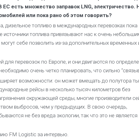
В ЕС есть множество заправок LNG, электричество. 
омобилей или пока рано об этом говорить?
а, дизельное топливо в международных перевозках пока
е источники топлива привязывают нас к очень небольши
 могут себе позволить из-за дополнительных временных 
ей для перевозок по Европе, и они двигаются по определ
еобходимо очень четко планировать, что сильно “связыв
сширяет возможности: он может вмещать до полутора т
дународные рейсы в несколько тысяч километров без
агрязнения окружающей среды, многие производители се
твом выбросов, чем у предыдущих. В свою очередь,
ываются не без вреда экологии, так что это не является 
ию FM Logistic за интервью.