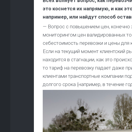
Всех волнует вопрос, как перевозч
это коснется их напрямую, и как э
например, или найдут способ остав
— Вопрос с повышением цен, конечно 
мониторингом цен валидированных то
себестоимость перевозки и цены для к
Если на текущий момент клиентский ры
находится в стагнации, как это проис
то тариф на перевозку падает даже пр
клиентами транспортные компании под
долгого срока (например, в течение год