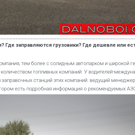
и? Где заправляются грузовики? Где дешевле или ес
компания, тем более с солидным автопарком и широкой г
м количеством топливных компаний. У водителей-междун
 заправочных станций этих компаний: ведущий менеджер
отором есть подробная информация о рекомендуемых АЗС