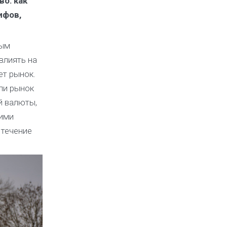
о: как
ифов,
ным
влиять на
ет рынок.
сли рынок
й валюты,
гими
 течение