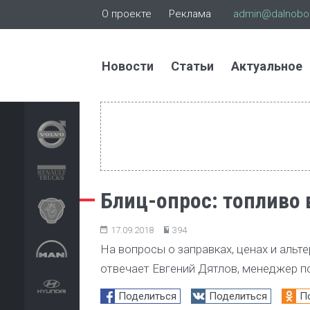
О проекте
Реклама
admin@dalnoboi
Новости
Статьи
Актуальное
Блиц-опрос: топливо
17.09.2018
394
На вопросы о заправках, ценах и альт
отвечает Евгений Дятлов, менеджер п
Поделиться
Поделиться
П