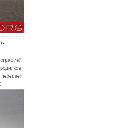
ть
еографией
ародников
 передает
.