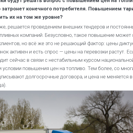
ики будут решать вопрос с повышением цен на топлив
то затронет конечного потребителя. Повышением тар
ить их на том же уровне?
же, решается проведением внешних тендеров и постоян
пливных компаний. Безусловно, такое повышение может 
лиентов, но всё же это не решающий фактор: цены дикту
нок активен и есть спрос — цены на перевозки растут. Е
ходит сейчас в связи с нестабильным курсом национально
и условии повышения цен на топливо. Тем более, со мно
писывают долгосрочные договора, и цена не меняется в
а).