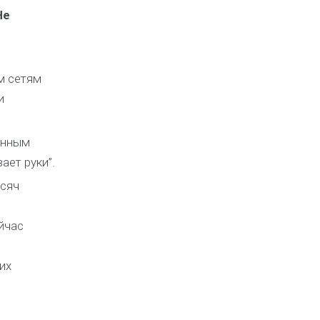
Не
м сетям
и
енным
ает руки”.
ысяч
йчас
их