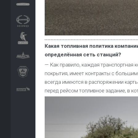
Какая топливная политика компани
определённая сеть станций?
— Как правило, каждая транспортная 
покрытия, имеет контракты с больши
всегда имеются в распоряжении карты
перед рейсом топливное задание, в к